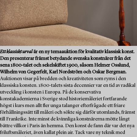
Ett klassiskt urval
är en ny temaauktion för kvalitativ klassisk konst.
Den presenterar främst betydande svenska konstnärer från det
sena 1800-talet och sekelskiftet 1900, såsom Helmer Osslund,
Wilhelm von Gegerfelt, Karl Nordström och Oskar Bergman.
Auktionen visar på bredden och kreativiteten som ryms i den
klassiska konsten. 1800-talets sista decennier var en tid av radikal
utveckling i konsten i Europa. På de konservativa
konstakademierna i Sverige stod historiemåleriet fortfarande
högst i kurs men allt fler unga talanger efterfrågade ett friare
förhållningssätt till måleri och sökte sig därför utomlands, främst
till Frankrike. Inte minst de kvinnliga konstnärerna mötte långt
bättre villkor i Paris än hemma. Den konst de fann där var det nya
friluftsmåleriet, även kallat plein air. Tack vare ny teknik med