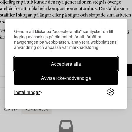
oljefärger på tub kunde den nya generationen stegvis överge
ateljén för att måla hela kompositioner utomhus. De ställde sina
stafflier i skogar, på ängar eller på stigar och skapade sina arbeten
och studerade naturens ljus och rörelser med sina penslar.
Genom att klicka på "acceptera alla" samtycker du till
Välkommen att utforska de klassiska verken i denna temaauktion och lägg
lagring av cookies på din enhet för att förbättra
bud på dina favoriter.
navigeringen på webbplatsen, analysera webbplatsens
användning och anpassa vår marknadsföring.
Acceptera alla
Avvisa icke-nödvändiga
Inställningar
Filter
KONST
RENSA ALLA