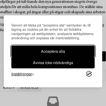
oljefärger på tub kunde den nya generationen stegvis överge
ateljén för att måla hela kompositioner utomhus. De ställde sina
stafflier i skogar, på ängar eller på stigar och skapade sina arbeten
och studerade naturens ljus och rörelser med sina penslar.
Genom att klicka på "acceptera alla" samtycker du till
Välkommen att utforska de klassiska verken i denna temaauktion och lägg
lagring av cookies på din enhet för att förbättra
bud på dina favoriter.
navigeringen på webbplatsen, analysera webbplatsens
användning och anpassa vår marknadsföring.
Acceptera alla
Avvisa icke-nödvändiga
Inställningar
Filter
KONST
RENSA ALLA