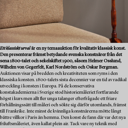
Ett klassiskt urval
är en ny temaauktion för kvalitativ klassisk konst.
Den presenterar främst betydande svenska konstnärer från det
sena 1800-talet och sekelskiftet 1900, såsom Helmer Osslund,
Wilhelm von Gegerfelt, Karl Nordström och Oskar Bergman.
Auktionen visar på bredden och kreativiteten som ryms i den
klassiska konsten. 1800-talets sista decennier var en tid av radikal
utveckling i konsten i Europa. På de konservativa
konstakademierna i Sverige stod historiemåleriet fortfarande
högst i kurs men allt fler unga talanger efterfrågade ett friare
förhållningssätt till måleri och sökte sig därför utomlands, främst
till Frankrike. Inte minst de kvinnliga konstnärerna mötte långt
bättre villkor i Paris än hemma. Den konst de fann där var det nya
friluftsmåleriet, även kallat plein air. Tack vare ny teknik med