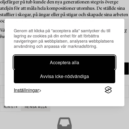
oljefärger på tub kunde den nya generationen stegvis överge
ateljén för att måla hela kompositioner utomhus. De ställde sina
stafflier i skogar, på ängar eller på stigar och skapade sina arbeten
och studerade naturens ljus och rörelser med sina penslar.
Genom att klicka på "acceptera alla" samtycker du till
Välkommen att utforska de klassiska verken i denna temaauktion och lägg
lagring av cookies på din enhet för att förbättra
bud på dina favoriter.
navigeringen på webbplatsen, analysera webbplatsens
användning och anpassa vår marknadsföring.
Acceptera alla
Avvisa icke-nödvändiga
Inställningar
Filter
KONST
RENSA ALLA