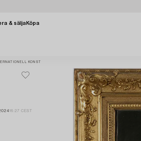
ra & sälja
Köpa
TERNATIONELL KONST
 2024
16:27 CEST