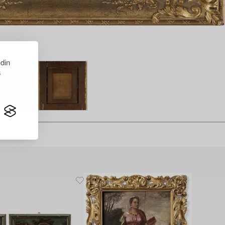
 din
s