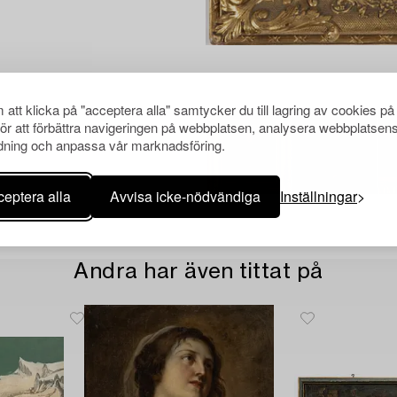
att klicka på "acceptera alla" samtycker du till lagring av cookies på
för att förbättra navigeringen på webbplatsen, analysera webbplatsen
ning och anpassa vår marknadsföring.
eptera alla
Avvisa icke-nödvändiga
Inställningar
Andra har även tittat på