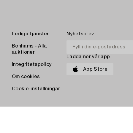
Lediga tjänster
Nyhetsbrev
Bonhams - Alla
auktioner
Ladda ner vår app
Integritetspolicy
App Store
Om cookies
Cookie-inställningar