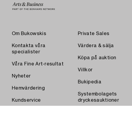
Om Bukowskis
Private Sales
Kontakta våra
Värdera & sälja
specialister
Köpa på auktion
Våra Fine Art-resultat
Villkor
Nyheter
Bukipedia
Hemvärdering
Systembolagets
Kundservice
dryckesauktioner
Transport och
Press
uthämtning