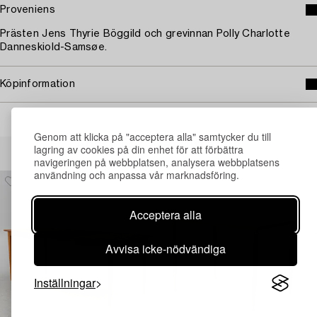
Proveniens
Prästen Jens Thyrie Böggild och grevinnan Polly Charlotte
Danneskiold-Samsøe.
Köpinformation
Genom att klicka på "acceptera alla" samtycker du till
Andra har även tittat på
lagring av cookies på din enhet för att förbättra
navigeringen på webbplatsen, analysera webbplatsens
användning och anpassa vår marknadsföring.
Acceptera alla
Avvisa icke-nödvändiga
Inställningar