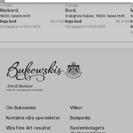
1731397
1731466
1
Matbord,
Bord,
M
1900-talets mitt.
troligtvis Italien, 1900-tales mitt.
t
Inga bud
4d 3 tim
Inga bud
3d 4 tim
k
Utropspris
4 000 SEK
Utropspris
3 000 SEK
I
U
Om Bukowskis
Villkor
Kontakta våra specialister
Bukipedia
Våra Fine Art-resultat
Systembolagets