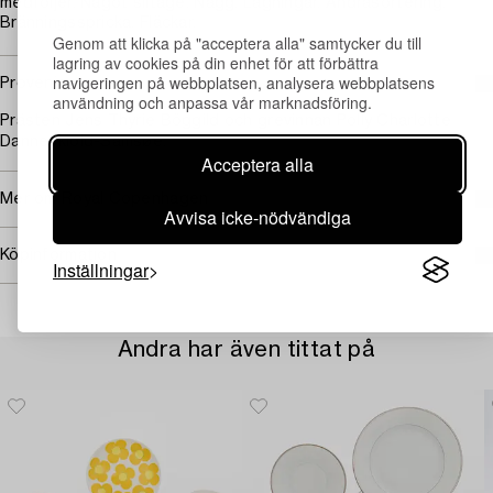
medföljer. Något slitage. Nagg. Lagningar. Andrasortering.
Bränningsspricka. Fläckar.
Genom att klicka på "acceptera alla" samtycker du till
lagring av cookies på din enhet för att förbättra
navigeringen på webbplatsen, analysera webbplatsens
Proveniens
användning och anpassa vår marknadsföring.
Prästen Jens Thyrie Böggild och grevinnan Polly Charlotte
Danneskiold-Samsøe.
Acceptera alla
Mer om Royal Copenhagen
Avvisa icke-nödvändiga
Köpinformation
Inställningar
Andra har även tittat på