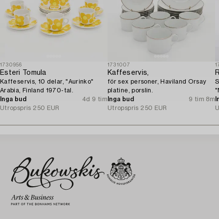
1730956
1731007
1
Esteri Tomula
Kaffeservis,
Kaffeservis, 10 delar, "Aurinko"
för sex personer, Haviland Orsay
S
Arabia, Finland 1970-tal.
platine, porslin.
"
Inga bud
4d 9 tim
Inga bud
9 tim 8m
I
Utropspris
250 EUR
Utropspris
250 EUR
U