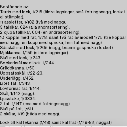
Bestående av:
Terrin med lock, 1/215 (äldre lagningar, små fotringsnagg, locket
ej stämplat).
11 assietter, 1/182 (två med nagg).
3 tallrikar, 624 (alla andrasortering).
2 djupa tallrikar, 604 (en andrasortering).
10 koppar med fat, 1/78, samt två fat av modell 1/75 (tre koppar
med nagg, en kopp med spricka, fem fat med nagg).
Såsskål med lock, 1/205 (nagg, bränningsspricka i locket).
Mjökkanna, 1/159 (större lagningar).
Skål med lock, 1/243
Sockerksål med lock, 1/244.
Gräddkanna, 1/50
Uppsatsskål, 1/22-23.
Underlägg, 1/452.
Litet fat, 1/343.
Lövformat fat, 1/144.
Skål, 1/142 (nagg).
Ljusstake, 1/3334.
2 fat, 1/147 (ena med fotringsnagg).
Skål på fot, 1/511.
2 skålar, 1/19 (båda med nagg).
Lock till kaffekanna (1/48) samt kafffat (1/79-82, naggat)