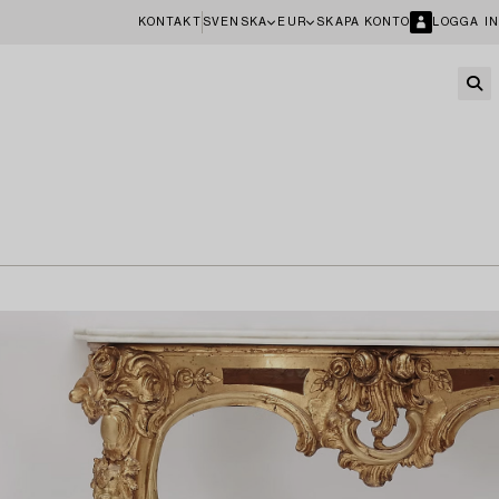
KONTAKT
SVENSKA
EUR
SKAPA KONTO
LOGGA IN