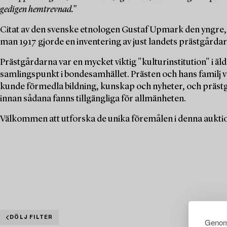
gedigen hemtrevnad.”
Citat av den svenske etnologen Gustaf Upmark den yngre,
man 1917 gjorde en inventering av just landets prästgårdar
Prästgårdarna var en mycket viktig "kulturinstitution" i äl
samlingspunkt i bondesamhället. Prästen och hans familj 
kunde förmedla bildning, kunskap och nyheter, och präst
innan sådana fanns tillgängliga för allmänheten.
Välkommen att utforska de unika föremålen i denna auktion 
DÖLJ FILTER
Genom 