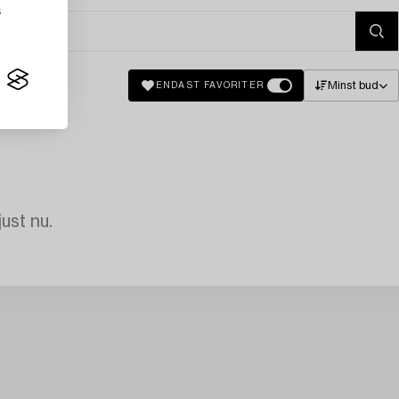
s
Minst bud
ENDAST FAVORITER
just nu.