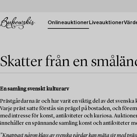
Onlineauktioner
Liveauktioner
Värde
Skatter från en smålän
En samling svenskt kulturarv
Prästgårdarna är och har varit en viktig del av det svenska k
Varje präst satte förstås sin prägel på bostaden, och för
med intresse för konst, antikviteter och kuriosa. Aukti
innehåller en spännande samling konst och antikviteter 
”Knappast någon klass av svenska gårdar kan mäta sig med prä