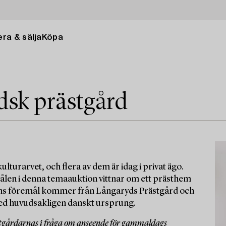
ra & sälja
Köpa
dsk prästgård
ulturarvet, och flera av dem är idag i privat ägo.
emålen i denna temaauktion vittnar om ett prästhem
onens föremål kommer från Långaryds Prästgård och
med huvudsakligen danskt ursprung.
stgårdarnas i fråga om anseende för gammaldags