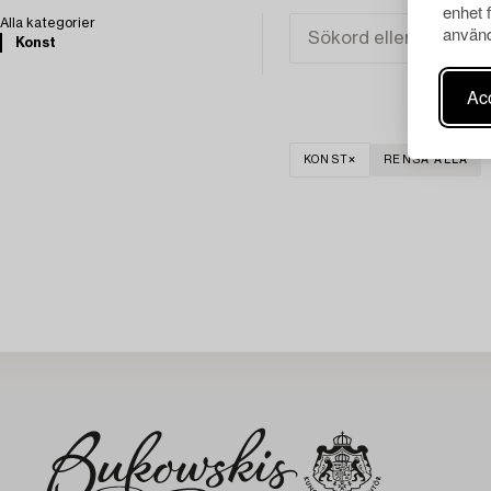
enhet 
Alla kategorier
använd
Konst
Acc
KONST
RENSA ALLA