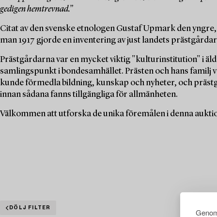
gedigen hemtrevnad.”
Citat av den svenske etnologen Gustaf Upmark den yngre,
man 1917 gjorde en inventering av just landets prästgårdar
Prästgårdarna var en mycket viktig "kulturinstitution" i äl
samlingspunkt i bondesamhället. Prästen och hans familj 
kunde förmedla bildning, kunskap och nyheter, och präst
innan sådana fanns tillgängliga för allmänheten.
Välkommen att utforska de unika föremålen i denna auktion 
DÖLJ FILTER
Genom 