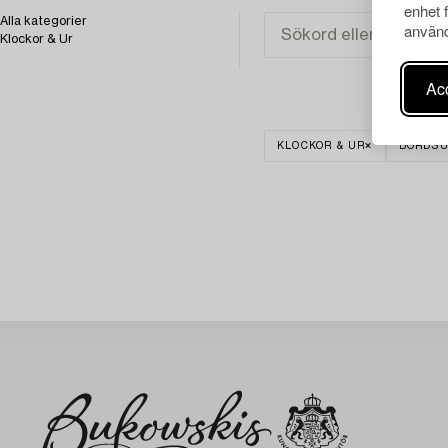
enhet 
Alla kategorier
använd
Klockor & Ur
Acc
KLOCKOR & UR
BORDS