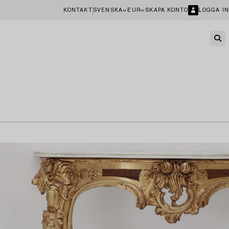
KONTAKT
SVENSKA
EUR
SKAPA KONTO
LOGGA IN