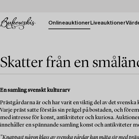
Onlineauktioner
Liveauktioner
Värde
Skatter från en smålän
En samling svenskt kulturarv
Prästgårdarna är och har varit en viktig del av det svenska k
Varje präst satte förstås sin prägel på bostaden, och för
med intresse för konst, antikviteter och kuriosa. Aukti
innehåller en spännande samling konst och antikviteter 
”Knappast någon klass av svenska gårdar kan mäta sig med prä