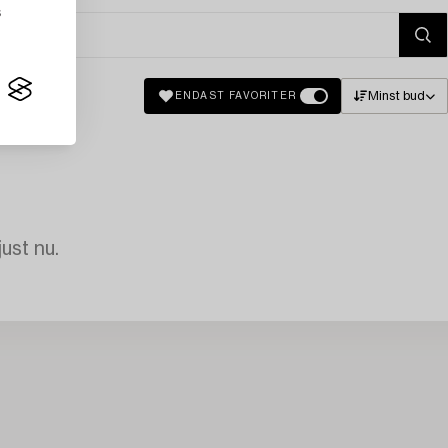
s
Minst bud
ENDAST FAVORITER
just nu.