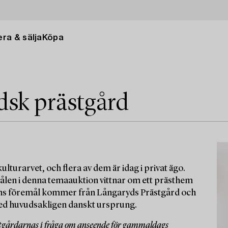
ra & sälja
Köpa
dsk prästgård
ulturarvet, och flera av dem är idag i privat ägo.
emålen i denna temaauktion vittnar om ett prästhem
onens föremål kommer från Långaryds Prästgård och
med huvudsakligen danskt ursprung.
stgårdarnas i fråga om anseende för gammaldags