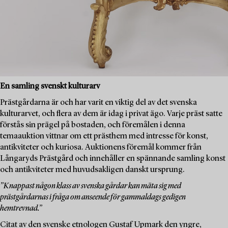
En samling svenskt kulturarv
Prästgårdarna är och har varit en viktig del av det svenska
kulturarvet, och flera av dem är idag i privat ägo. Varje präst satte
förstås sin prägel på bostaden, och föremålen i denna
temaauktion vittnar om ett prästhem med intresse för konst,
antikviteter och kuriosa. Auktionens föremål kommer från
Långaryds Prästgård och innehåller en spännande samling konst
och antikviteter med huvudsakligen danskt ursprung.
”Knappast någon klass av svenska gårdar kan mäta sig med
prästgårdarnas i fråga om anseende för gammaldags gedigen
hemtrevnad.”
Citat av den svenske etnologen Gustaf Upmark den yngre,