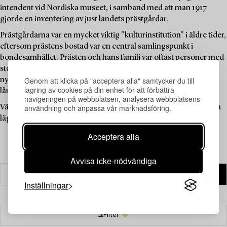
intendent vid Nordiska museet, i samband med att man 1917
gjorde en inventering av just landets prästgårdar.
Prästgårdarna var en mycket viktig "kulturinstitution" i äldre tider,
eftersom prästens bostad var en central samlingspunkt i
bondesamhället. Prästen och hans familj var oftast personer med
stor läskunnighet som kunde förmedla bildning, kunskap och
Genom att klicka på "acceptera alla" samtycker du till
nyheter, och prästgården fungerade därför som ett "kulturhus"
lagring av cookies på din enhet för att förbättra
långt innan sådana fanns tillgängliga för allmänheten.
navigeringen på webbplatsen, analysera webbplatsens
användning och anpassa vår marknadsföring.
Välkommen att utforska de unika föremålen i denna auktion och
lägg ett bud på dina favoriter.
Acceptera alla
Avvisa icke-nödvändiga
Inställningar
Filter