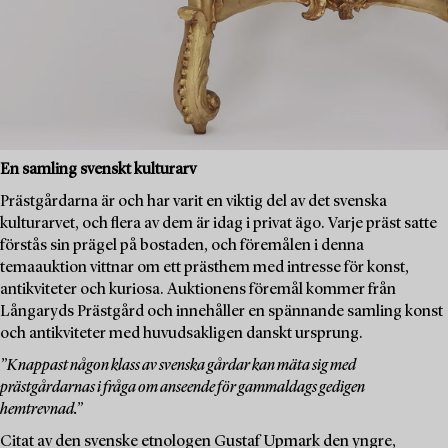
En samling svenskt kulturarv
Prästgårdarna är och har varit en viktig del av det svenska
kulturarvet, och flera av dem är idag i privat ägo. Varje präst satte
förstås sin prägel på bostaden, och föremålen i denna
temaauktion vittnar om ett prästhem med intresse för konst,
antikviteter och kuriosa. Auktionens föremål kommer från
Långaryds Prästgård och innehåller en spännande samling konst
och antikviteter med huvudsakligen danskt ursprung.
”Knappast någon klass av svenska gårdar kan mäta sig med
prästgårdarnas i fråga om anseende för gammaldags gedigen
hemtrevnad.”
Citat av den svenske etnologen Gustaf Upmark den yngre,