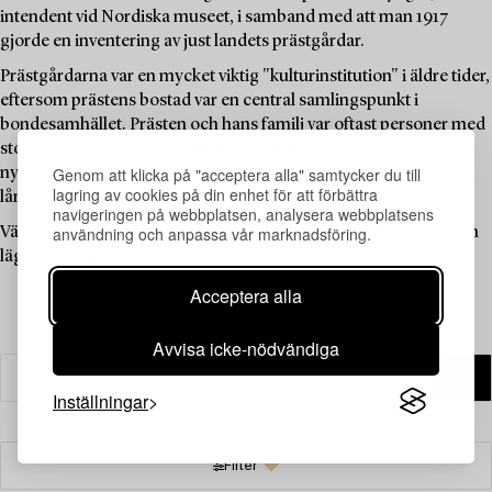
intendent vid Nordiska museet, i samband med att man 1917
gjorde en inventering av just landets prästgårdar.
Prästgårdarna var en mycket viktig "kulturinstitution" i äldre tider,
eftersom prästens bostad var en central samlingspunkt i
bondesamhället. Prästen och hans familj var oftast personer med
stor läskunnighet som kunde förmedla bildning, kunskap och
Genom att klicka på "acceptera alla" samtycker du till
nyheter, och prästgården fungerade därför som ett "kulturhus"
lagring av cookies på din enhet för att förbättra
långt innan sådana fanns tillgängliga för allmänheten.
navigeringen på webbplatsen, analysera webbplatsens
användning och anpassa vår marknadsföring.
Välkommen att utforska de unika föremålen i denna auktion och
lägg ett bud på dina favoriter.
Acceptera alla
Avvisa icke-nödvändiga
Inställningar
Filter