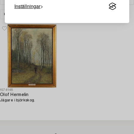
Inställningar
KONST
KLASSISK SVENSK KONST
RENSA ALLA
1574148
Olof Hermelin
Jägare i björkskog.