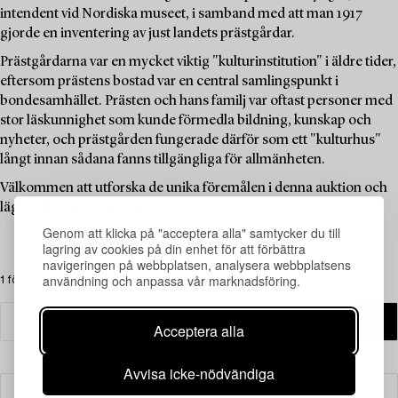
intendent vid Nordiska museet, i samband med att man 1917
gjorde en inventering av just landets prästgårdar.
Prästgårdarna var en mycket viktig "kulturinstitution" i äldre tider,
eftersom prästens bostad var en central samlingspunkt i
bondesamhället. Prästen och hans familj var oftast personer med
stor läskunnighet som kunde förmedla bildning, kunskap och
nyheter, och prästgården fungerade därför som ett "kulturhus"
långt innan sådana fanns tillgängliga för allmänheten.
Välkommen att utforska de unika föremålen i denna auktion och
lägg ett bud på dina favoriter.
Genom att klicka på "acceptera alla" samtycker du till
lagring av cookies på din enhet för att förbättra
navigeringen på webbplatsen, analysera webbplatsens
användning och anpassa vår marknadsföring.
1 föremål
Acceptera alla
Avvisa icke-nödvändiga
Filter