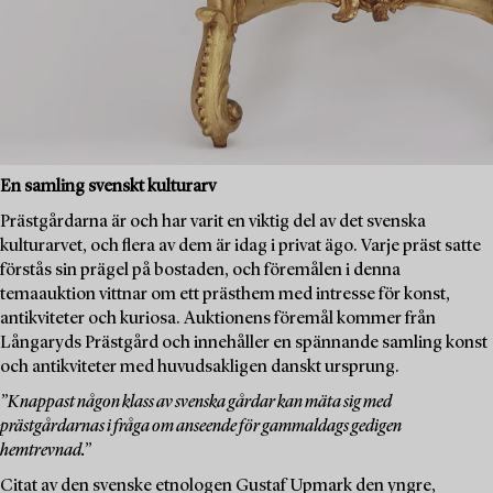
En samling svenskt kulturarv
Prästgårdarna är och har varit en viktig del av det svenska
kulturarvet, och flera av dem är idag i privat ägo. Varje präst satte
förstås sin prägel på bostaden, och föremålen i denna
temaauktion vittnar om ett prästhem med intresse för konst,
antikviteter och kuriosa. Auktionens föremål kommer från
Långaryds Prästgård och innehåller en spännande samling konst
och antikviteter med huvudsakligen danskt ursprung.
”Knappast någon klass av svenska gårdar kan mäta sig med
prästgårdarnas i fråga om anseende för gammaldags gedigen
hemtrevnad.”
Citat av den svenske etnologen Gustaf Upmark den yngre,