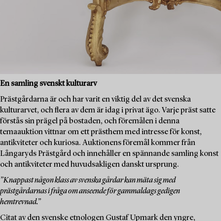
En samling svenskt kulturarv
Prästgårdarna är och har varit en viktig del av det svenska
kulturarvet, och flera av dem är idag i privat ägo. Varje präst satte
förstås sin prägel på bostaden, och föremålen i denna
temaauktion vittnar om ett prästhem med intresse för konst,
antikviteter och kuriosa. Auktionens föremål kommer från
Långaryds Prästgård och innehåller en spännande samling konst
och antikviteter med huvudsakligen danskt ursprung.
”Knappast någon klass av svenska gårdar kan mäta sig med
prästgårdarnas i fråga om anseende för gammaldags gedigen
hemtrevnad.”
Citat av den svenske etnologen Gustaf Upmark den yngre,