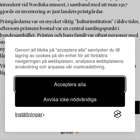
intendent vid Nordiska museet, i samband med att man 1917
gjorde en inventering av just landets prästgårdar.
Prästgårdarna var en mycket viktig "kulturinstitution" i äldre tider,
eftersom prästens bostad var en central samlingspunkt i
bondesamhället. Prästen och hans familj var oftast personer med
stor läskunnighet som kunde förmedla bildning, kunskap och
Genom att klicka på "acceptera alla" samtycker du till
nyheter, och prästgården fungerade därför som ett "kulturhus"
lagring av cookies på din enhet för att förbättra
långt innan sådana fanns tillgängliga för allmänheten.
navigeringen på webbplatsen, analysera webbplatsens
användning och anpassa vår marknadsföring.
Välkommen att utforska de unika föremålen i denna auktion och
lägg ett bud på dina favoriter.
Acceptera alla
Avvisa icke-nödvändiga
Inställningar
Filter