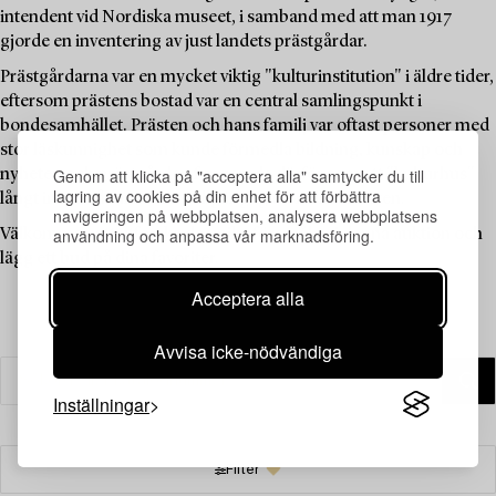
intendent vid Nordiska museet, i samband med att man 1917
gjorde en inventering av just landets prästgårdar.
Prästgårdarna var en mycket viktig "kulturinstitution" i äldre tider,
eftersom prästens bostad var en central samlingspunkt i
bondesamhället. Prästen och hans familj var oftast personer med
stor läskunnighet som kunde förmedla bildning, kunskap och
Genom att klicka på "acceptera alla" samtycker du till
nyheter, och prästgården fungerade därför som ett "kulturhus"
lagring av cookies på din enhet för att förbättra
långt innan sådana fanns tillgängliga för allmänheten.
navigeringen på webbplatsen, analysera webbplatsens
användning och anpassa vår marknadsföring.
Välkommen att utforska de unika föremålen i denna auktion och
lägg ett bud på dina favoriter.
Acceptera alla
Avvisa icke-nödvändiga
Inställningar
Filter