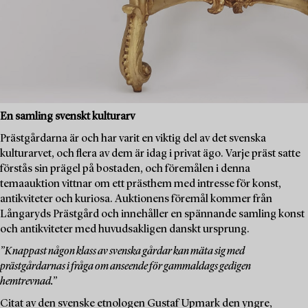
En samling svenskt kulturarv
Prästgårdarna är och har varit en viktig del av det svenska
kulturarvet, och flera av dem är idag i privat ägo. Varje präst satte
förstås sin prägel på bostaden, och föremålen i denna
temaauktion vittnar om ett prästhem med intresse för konst,
antikviteter och kuriosa. Auktionens föremål kommer från
Långaryds Prästgård och innehåller en spännande samling konst
och antikviteter med huvudsakligen danskt ursprung.
”Knappast någon klass av svenska gårdar kan mäta sig med
prästgårdarnas i fråga om anseende för gammaldags gedigen
hemtrevnad.”
Citat av den svenske etnologen Gustaf Upmark den yngre,