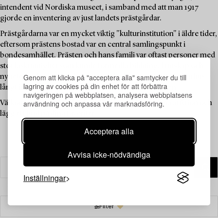
intendent vid Nordiska museet, i samband med att man 1917
gjorde en inventering av just landets prästgårdar.
Prästgårdarna var en mycket viktig "kulturinstitution" i äldre tider,
eftersom prästens bostad var en central samlingspunkt i
bondesamhället. Prästen och hans familj var oftast personer med
stor läskunnighet som kunde förmedla bildning, kunskap och
Genom att klicka på "acceptera alla" samtycker du till
nyheter, och prästgården fungerade därför som ett "kulturhus"
lagring av cookies på din enhet för att förbättra
långt innan sådana fanns tillgängliga för allmänheten.
navigeringen på webbplatsen, analysera webbplatsens
användning och anpassa vår marknadsföring.
Välkommen att utforska de unika föremålen i denna auktion och
lägg ett bud på dina favoriter.
Acceptera alla
Avvisa icke-nödvändiga
Inställningar
Filter