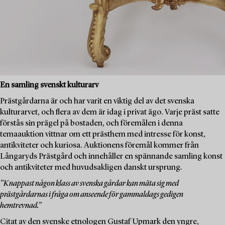
En samling svenskt kulturarv
Prästgårdarna är och har varit en viktig del av det svenska
kulturarvet, och flera av dem är idag i privat ägo. Varje präst satte
förstås sin prägel på bostaden, och föremålen i denna
temaauktion vittnar om ett prästhem med intresse för konst,
antikviteter och kuriosa. Auktionens föremål kommer från
Långaryds Prästgård och innehåller en spännande samling konst
och antikviteter med huvudsakligen danskt ursprung.
”Knappast någon klass av svenska gårdar kan mäta sig med
prästgårdarnas i fråga om anseende för gammaldags gedigen
hemtrevnad.”
Citat av den svenske etnologen Gustaf Upmark den yngre,