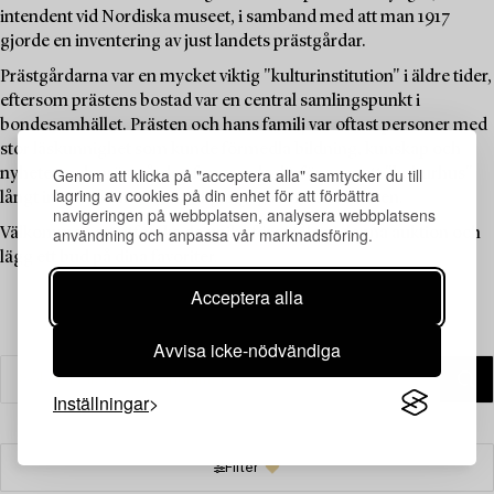
intendent vid Nordiska museet, i samband med att man 1917
gjorde en inventering av just landets prästgårdar.
Prästgårdarna var en mycket viktig "kulturinstitution" i äldre tider,
eftersom prästens bostad var en central samlingspunkt i
bondesamhället. Prästen och hans familj var oftast personer med
stor läskunnighet som kunde förmedla bildning, kunskap och
Genom att klicka på "acceptera alla" samtycker du till
nyheter, och prästgården fungerade därför som ett "kulturhus"
lagring av cookies på din enhet för att förbättra
långt innan sådana fanns tillgängliga för allmänheten.
navigeringen på webbplatsen, analysera webbplatsens
användning och anpassa vår marknadsföring.
Välkommen att utforska de unika föremålen i denna auktion och
lägg ett bud på dina favoriter.
Acceptera alla
Avvisa icke-nödvändiga
Inställningar
Filter