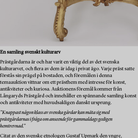
En samling svenskt kulturarv
Prästgårdarna är och har varit en viktig del av det svenska
kulturarvet, och flera av dem är idag i privat ägo. Varje präst satte
förstås sin prägel på bostaden, och föremålen i denna
temaauktion vittnar om ett prästhem med intresse för konst,
antikviteter och kuriosa. Auktionens föremål kommer från
Långaryds Prästgård och innehåller en spännande samling konst
och antikviteter med huvudsakligen danskt ursprung.
”Knappast någon klass av svenska gårdar kan mäta sig med
prästgårdarnas i fråga om anseende för gammaldags gedigen
hemtrevnad.”
Citat av den svenske etnologen Gustaf Upmark den yngre,