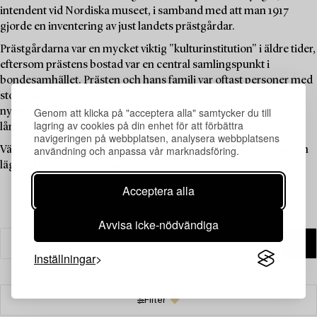
intendent vid Nordiska museet, i samband med att man 1917
gjorde en inventering av just landets prästgårdar.
Prästgårdarna var en mycket viktig "kulturinstitution" i äldre tider,
eftersom prästens bostad var en central samlingspunkt i
bondesamhället. Prästen och hans familj var oftast personer med
stor läskunnighet som kunde förmedla bildning, kunskap och
Genom att klicka på "acceptera alla" samtycker du till
nyheter, och prästgården fungerade därför som ett "kulturhus"
lagring av cookies på din enhet för att förbättra
långt innan sådana fanns tillgängliga för allmänheten.
navigeringen på webbplatsen, analysera webbplatsens
användning och anpassa vår marknadsföring.
Välkommen att utforska de unika föremålen i denna auktion och
lägg ett bud på dina favoriter.
Acceptera alla
Avvisa icke-nödvändiga
Inställningar
Filter