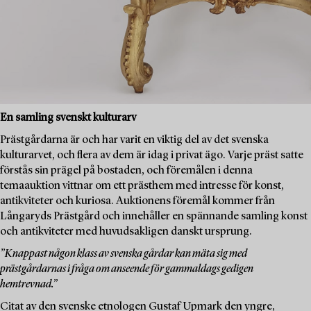
En samling svenskt kulturarv
Prästgårdarna är och har varit en viktig del av det svenska
kulturarvet, och flera av dem är idag i privat ägo. Varje präst satte
förstås sin prägel på bostaden, och föremålen i denna
temaauktion vittnar om ett prästhem med intresse för konst,
antikviteter och kuriosa. Auktionens föremål kommer från
Långaryds Prästgård och innehåller en spännande samling konst
och antikviteter med huvudsakligen danskt ursprung.
”Knappast någon klass av svenska gårdar kan mäta sig med
prästgårdarnas i fråga om anseende för gammaldags gedigen
hemtrevnad.”
Citat av den svenske etnologen Gustaf Upmark den yngre,