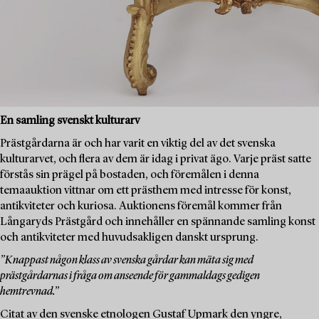
En samling svenskt kulturarv
Prästgårdarna är och har varit en viktig del av det svenska
kulturarvet, och flera av dem är idag i privat ägo. Varje präst satte
förstås sin prägel på bostaden, och föremålen i denna
temaauktion vittnar om ett prästhem med intresse för konst,
antikviteter och kuriosa. Auktionens föremål kommer från
Långaryds Prästgård och innehåller en spännande samling konst
och antikviteter med huvudsakligen danskt ursprung.
”Knappast någon klass av svenska gårdar kan mäta sig med
prästgårdarnas i fråga om anseende för gammaldags gedigen
hemtrevnad.”
Citat av den svenske etnologen Gustaf Upmark den yngre,