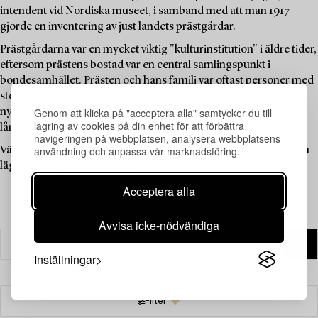
intendent vid Nordiska museet, i samband med att man 1917
gjorde en inventering av just landets prästgårdar.
Prästgårdarna var en mycket viktig "kulturinstitution" i äldre tider,
eftersom prästens bostad var en central samlingspunkt i
bondesamhället. Prästen och hans familj var oftast personer med
stor läskunnighet som kunde förmedla bildning, kunskap och
Genom att klicka på "acceptera alla" samtycker du till
nyheter, och prästgården fungerade därför som ett "kulturhus"
lagring av cookies på din enhet för att förbättra
långt innan sådana fanns tillgängliga för allmänheten.
navigeringen på webbplatsen, analysera webbplatsens
användning och anpassa vår marknadsföring.
Välkommen att utforska de unika föremålen i denna auktion och
lägg ett bud på dina favoriter.
Acceptera alla
Avvisa icke-nödvändiga
Inställningar
Filter