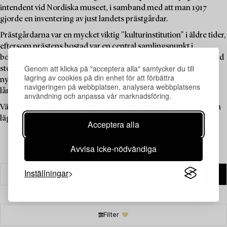
intendent vid Nordiska museet, i samband med att man 1917
gjorde en inventering av just landets prästgårdar.
Prästgårdarna var en mycket viktig "kulturinstitution" i äldre tider,
eftersom prästens bostad var en central samlingspunkt i
bondesamhället. Prästen och hans familj var oftast personer med
Genom att klicka på "acceptera alla" samtycker du till
stor läskunnighet som kunde förmedla bildning, kunskap och
lagring av cookies på din enhet för att förbättra
nyheter, och prästgården fungerade därför som ett "kulturhus"
navigeringen på webbplatsen, analysera webbplatsens
långt innan sådana fanns tillgängliga för allmänheten.
användning och anpassa vår marknadsföring.
Välkommen att utforska de unika föremålen i denna auktion och
lägg ett bud på dina favoriter.
Acceptera alla
Avvisa icke-nödvändiga
Inställningar
Filter