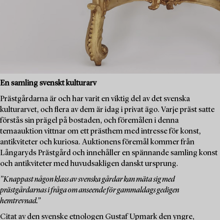
En samling svenskt kulturarv
Prästgårdarna är och har varit en viktig del av det svenska
kulturarvet, och flera av dem är idag i privat ägo. Varje präst satte
förstås sin prägel på bostaden, och föremålen i denna
temaauktion vittnar om ett prästhem med intresse för konst,
antikviteter och kuriosa. Auktionens föremål kommer från
Långaryds Prästgård och innehåller en spännande samling konst
och antikviteter med huvudsakligen danskt ursprung.
”Knappast någon klass av svenska gårdar kan mäta sig med
prästgårdarnas i fråga om anseende för gammaldags gedigen
hemtrevnad.”
Citat av den svenske etnologen Gustaf Upmark den yngre,