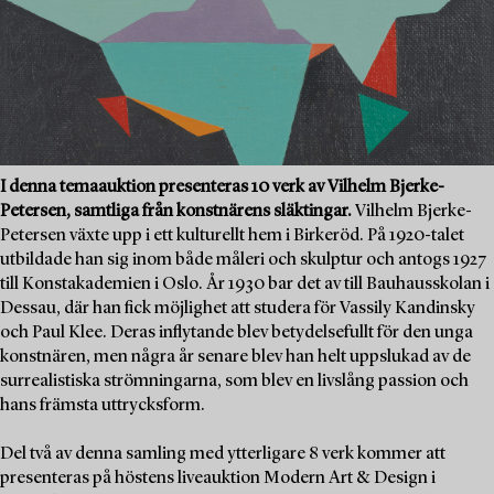
I denna temaauktion presenteras 10 verk av Vilhelm Bjerke-
Petersen, samtliga från konstnärens släktingar.
Vilhelm Bjerke-
Petersen växte upp i ett kulturellt hem i Birkeröd. På 1920-talet
utbildade han sig inom både måleri och skulptur och antogs 1927
till Konstakademien i Oslo. År 1930 bar det av till Bauhausskolan i
Dessau, där han fick möjlighet att studera för Vassily Kandinsky
och Paul Klee. Deras inflytande blev betydelsefullt för den unga
konstnären, men några år senare blev han helt uppslukad av de
surrealistiska strömningarna, som blev en livslång passion och
hans främsta uttrycksform.
Del två av denna samling med ytterligare 8 verk kommer att
presenteras på höstens liveauktion Modern Art & Design i