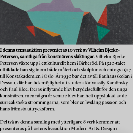
I denna temaauktion presenteras 10 verk av Vilhelm Bjerke-
Petersen, samtliga från konstnärens släktingar.
Vilhelm Bjerke-
Petersen växte upp i ett kulturellt hem i Birkeröd. På 1920-talet
utbildade han sig inom både måleri och skulptur och antogs 1927
till Konstakademien i Oslo. År 1930 bar det av till Bauhausskolan i
Dessau, där han fick möjlighet att studera för Vassily Kandinsky
och Paul Klee. Deras inflytande blev betydelsefullt för den unga
konstnären, men några år senare blev han helt uppslukad av de
surrealistiska strömningarna, som blev en livslång passion och
hans främsta uttrycksform.
Del två av denna samling med ytterligare 8 verk kommer att
presenteras på höstens liveauktion Modern Art & Design i