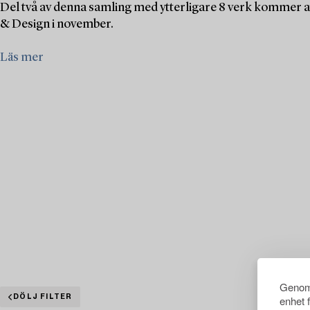
Del två av denna samling med ytterligare 8 verk kommer a
& Design i november.
Läs mer
Genom 
DÖLJ FILTER
enhet 