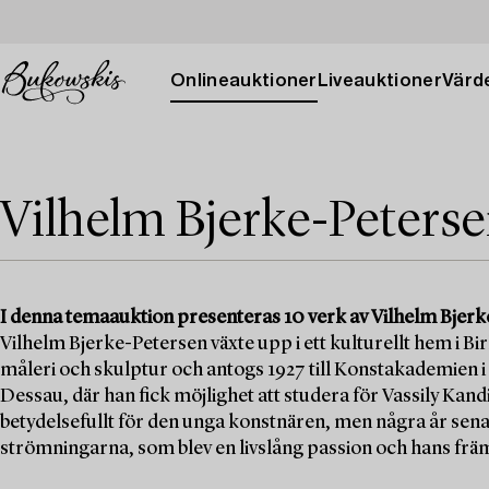
Onlineauktioner
Liveauktioner
Värde
Vilhelm Bjerke-Peters
I denna temaauktion presenteras 10 verk av Vilhelm Bjerke
Vilhelm Bjerke-Petersen växte upp i ett kulturellt hem i Bi
måleri och skulptur och antogs 1927 till Konstakademien i O
Dessau, där han fick möjlighet att studera för Vassily Kand
betydelsefullt för den unga konstnären, men några år senar
strömningarna, som blev en livslång passion och hans frä