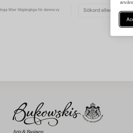
använd
Inga filter tillgängliga för denna vy
Acc