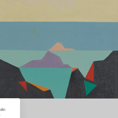
 din
s