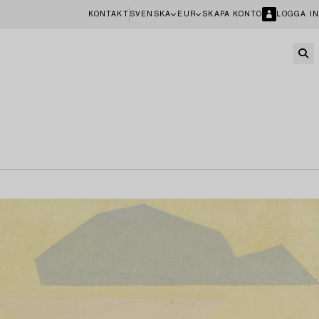
KONTAKT
SVENSKA
EUR
SKAPA KONTO
LOGGA IN