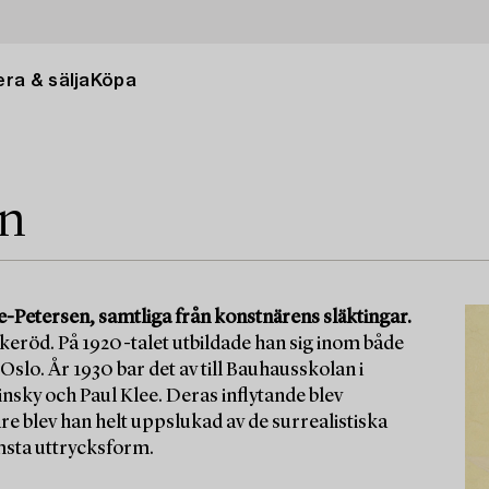
ra & sälja
Köpa
en
-Petersen, samtliga från konstnärens släktingar.
rkeröd. På 1920-talet utbildade han sig inom både
slo. År 1930 bar det av till Bauhausskolan i
insky och Paul Klee. Deras inflytande blev
e blev han helt uppslukad av de surrealistiska
msta uttrycksform.