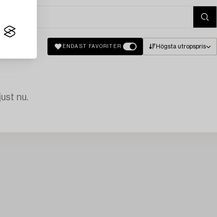
Högsta utropspris
ENDAST FAVORITER
just nu.