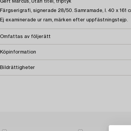
Gert Marcus, Utan titel, triptyk
Färgserigrafi, signerade 28/50. Samramade, I. 40 x 161 c
Ej examinerade ur ram, märken efter uppfästningstejp.
Omfattas av följerätt
Köpinformation
Bildrättigheter