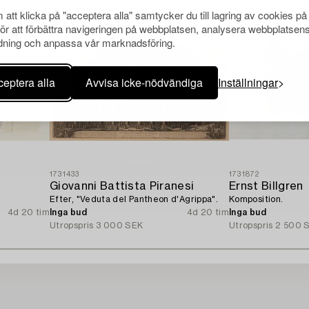
att klicka på "acceptera alla" samtycker du till lagring av cookies på
för att förbättra navigeringen på webbplatsen, analysera webbplatsen
ning och anpassa vår marknadsföring.
eptera alla
Avvisa icke-nödvändiga
Inställningar
1731433
1731872
Giovanni Battista Piranesi
Ernst Billgren
Efter, "Veduta del Pantheon d'Agrippa".
Komposition.
4d 20 tim
Inga bud
4d 20 tim
Inga bud
Utropspris
3 000 SEK
Utropspris
2 500 