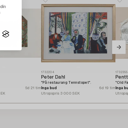
 din
s
1732204
1732355
Peter Dahl
Pentt
"På restaurang Tennstopet".
"Old Fa
5d 21 tim
Inga bud
6d 19 tim
Inga b
SEK
Utropspris
3 000 SEK
Utrops