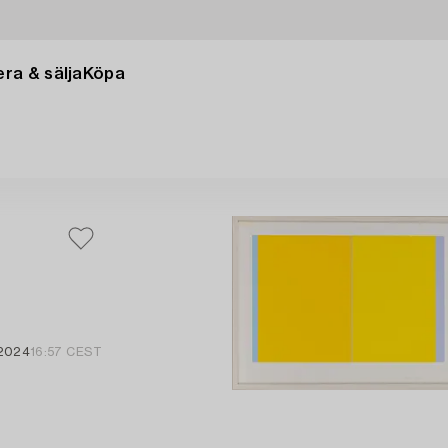
ra & sälja
Köpa
 2024
16:57 CEST