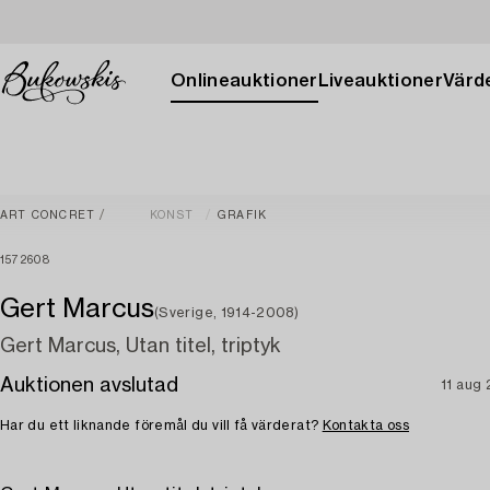
Onlineauktioner
Liveauktioner
Värde
ART CONCRET
KONST
GRAFIK
1572608
Gert Marcus
(Sverige, 1914-2008)
Gert Marcus, Utan titel, triptyk
Auktionen avslutad
11 aug
Har du ett liknande föremål du vill få värderat?
Kontakta oss