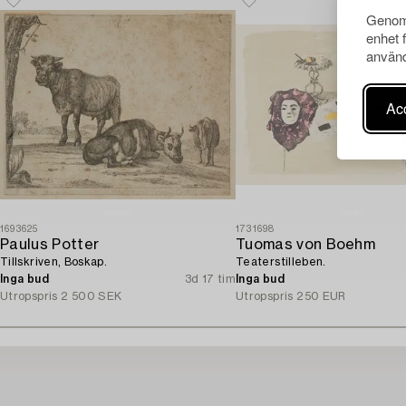
Genom 
enhet 
använd
Acc
1693625
1731698
Paulus Potter
Tuomas von Boehm
Tillskriven, Boskap.
Teaterstilleben.
Inga bud
3d 17 tim
Inga bud
Utropspris
2 500 SEK
Utropspris
250 EUR