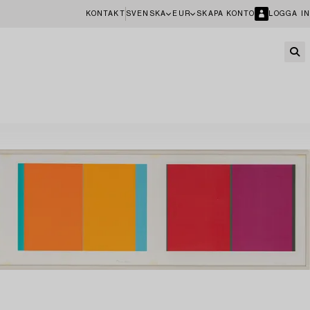
KONTAKT
SVENSKA
EUR
SKAPA KONTO
LOGGA IN