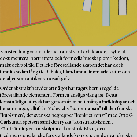
Konsten har genom tiderna främst varit avbildande, i syfte att
dokumentera, porträttera och förmedla budskap om rikedom,
makt och politik. Det icke föreställande skapandet har dock
funnits sedan lång tid tillbaka, bland annat inom arkitektur och
detaljer som antikens mosaikgolv.
Ordet abstrakt betyder att något har tagits bort, i regel de
föreställande elementen. Formen ansågs viktigast. Detta
konstnärliga uttryck har genom åren haft många inriktningar och
benämningar, alltifrån Malevichs ”suprematism” till den franska
”kubismen”, det svenska begreppet ”konkret konst” med Otto G
Carlsund i spetsen samt den ryska ”konstruktivismen”.
Förutsättningen för skulptural konstruktivism, den
tredimensionella icke föreställande konsten, var de nya tekniska