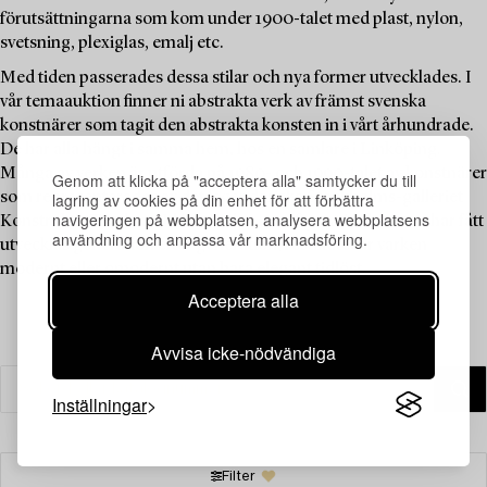
förutsättningarna som kom under 1900-talet med plast, nylon,
svetsning, plexiglas, emalj etc.
Med tiden passerades dessa stilar och nya former utvecklades. I
vår temaauktion finner ni abstrakta verk av främst svenska
konstnärer som tagit den abstrakta konsten in i vårt århundrade.
De har alla hängt i samma hem, hos en samlare i Linköping.
Många av verken är utförda på 1980- och 1990-talet av konstnärer
Genom att klicka på "acceptera alla" samtycker du till
lagring av cookies på din enhet för att förbättra
som representerades av det legendariska Stockholms-galleriet
navigeringen på webbplatsen, analysera webbplatsens
Konstruktiv Tendens. Idén om den non-figurativa konsten har fått
användning och anpassa vår marknadsföring.
utvecklas generation efter generation, resultatet är varken
modernt eller omodernt utan bara elegant tidlöst.
Acceptera alla
Avvisa icke-nödvändiga
Inställningar
Filter