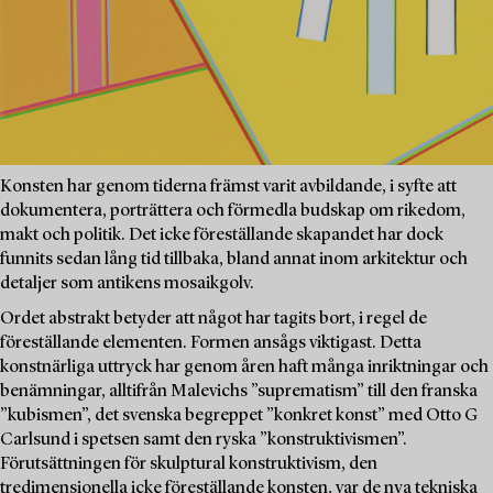
Konsten har genom tiderna främst varit avbildande, i syfte att
dokumentera, porträttera och förmedla budskap om rikedom,
makt och politik. Det icke föreställande skapandet har dock
funnits sedan lång tid tillbaka, bland annat inom arkitektur och
detaljer som antikens mosaikgolv.
Ordet abstrakt betyder att något har tagits bort, i regel de
föreställande elementen. Formen ansågs viktigast. Detta
konstnärliga uttryck har genom åren haft många inriktningar och
benämningar, alltifrån Malevichs ”suprematism” till den franska
”kubismen”, det svenska begreppet ”konkret konst” med Otto G
Carlsund i spetsen samt den ryska ”konstruktivismen”.
Förutsättningen för skulptural konstruktivism, den
tredimensionella icke föreställande konsten, var de nya tekniska