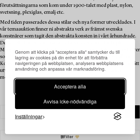
förutsättningarna som kom under 1900-talet med plast, nylon,
svetsning, plexiglas, emalj etc.
Med tiden passerades dessa stilar och nya former utvecklades. I
vår temaauktion finner ni abstrakta verk av främst svenska
konstnärer som tagit den abstrakta konsten in i vårt århundrade.
De har alla hängt i samma hem, hos en samlare i Linköping.
Många av verken är utförda på 1980- och 1990-talet av konstnärer
Genom att klicka på "acceptera alla" samtycker du till
lagring av cookies på din enhet för att förbättra
som representerades av det legendariska Stockholms-galleriet
navigeringen på webbplatsen, analysera webbplatsens
Konstruktiv Tendens. Idén om den non-figurativa konsten har fått
användning och anpassa vår marknadsföring.
utvecklas generation efter generation, resultatet är varken
modernt eller omodernt utan bara elegant tidlöst.
Acceptera alla
Avvisa icke-nödvändiga
Inställningar
Filter