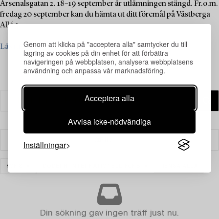
Arsenalsgatan 2. 18–19 september är utlämningen stängd. Fr.o.m.
fredag 20 september kan du hämta ut ditt föremål på Västberga
Allé 3.
Genom att klicka på "acceptera alla" samtycker du till
Läs mer
lagring av cookies på din enhet för att förbättra
navigeringen på webbplatsen, analysera webbplatsens
användning och anpassa vår marknadsföring.
Acceptera alla
Avvisa icke-nödvändiga
Filter
Inställningar
KONST
MODERN INTERNATIONELL KONST
RENSA ALLA
Din sökning gav ingen träff just nu.