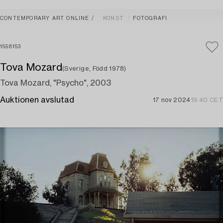
CONTEMPORARY ART ONLINE
KONST
FOTOGRAFI
1558153
Tova Mozard
(Sverige, Född 1978)
Tova Mozard, "Psycho", 2003
Auktionen avslutad
17 nov 2024
19:40 CET