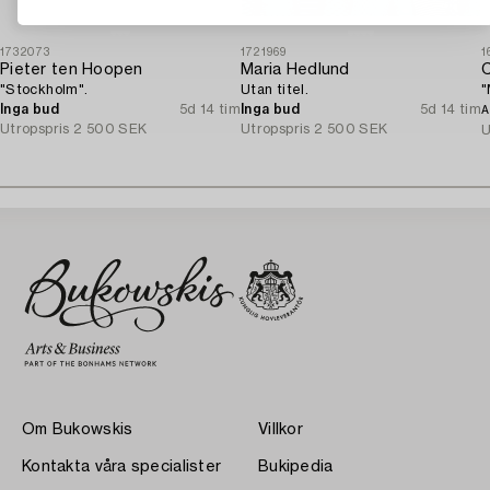
1732073
1721969
1
Pieter ten Hoopen
Maria Hedlund
C
"Stockholm".
Utan titel.
"
Inga bud
5d 14 tim
Inga bud
5d 14 tim
A
Utropspris
2 500 SEK
Utropspris
2 500 SEK
U
Om Bukowskis
Villkor
Kontakta våra specialister
Bukipedia