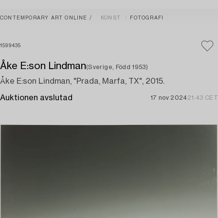
CONTEMPORARY ART ONLINE
KONST
FOTOGRAFI
1599435
Åke E:son Lindman
(Sverige, Född 1953)
Åke E:son Lindman, "Prada, Marfa, TX", 2015.
Auktionen avslutad
17 nov 2024
21:43 CET