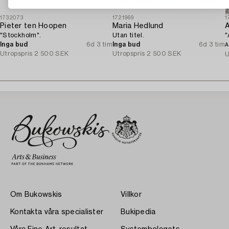
1732073
1721969
1
Pieter ten Hoopen
Maria Hedlund
A
"Stockholm".
Utan titel.
"
Inga bud
6d 3 tim
Inga bud
6d 3 tim
A
Utropspris
2 500 SEK
Utropspris
2 500 SEK
U
Om Bukowskis
Villkor
Kontakta våra specialister
Bukipedia