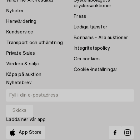
Våra Fine Art-resultat
Systembolagets
dryckesauktioner
Nyheter
Press
Hemvärdering
Lediga tjänster
Kundservice
Bonhams - Alla auktioner
Transport och uthämtning
Integritetspolicy
Private Sales
Om cookies
Värdera & sälja
Cookie-inställningar
Köpa på auktion
Nyhetsbrev
Ladda ner vår app
App Store