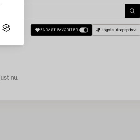
s
Högsta utropspris
ENDAST FAVORITER
just nu.