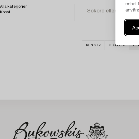
enhet 
Alla kategorier
använd
Konst
Acc
KONST
GRAFIK
RE