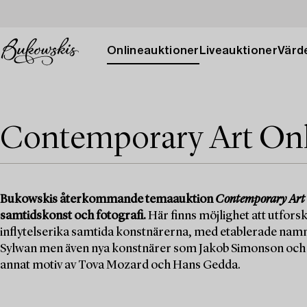
Onlineauktioner
Liveauktioner
Värde
Contemporary Art On
Bukowskis återkommande temaauktion
Contemporary Art
samtidskonst och fotografi.
Här finns möjlighet att utfors
inflytelserika samtida konstnärerna, med etablerade nam
Sylwan men även nya konstnärer som Jakob Simonson och D
annat motiv av Tova Mozard och Hans Gedda.