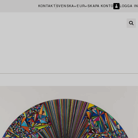
KONTAKT
SVENSKA
EUR
SKAPA KONTO
LOGGA IN