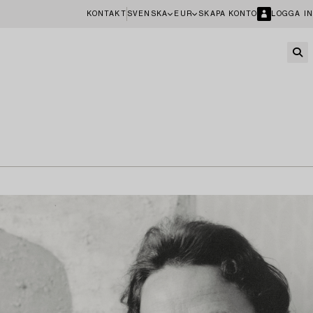
KONTAKT
SVENSKA
EUR
SKAPA KONTO
LOGGA IN