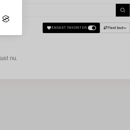
Flest bud
ENDAST FAVORITER
just nu.