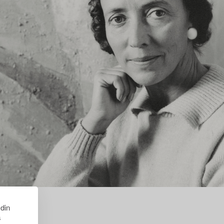
 din
s