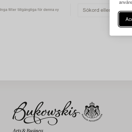
använd
Inga filter tillgängliga för denna vy
Acc