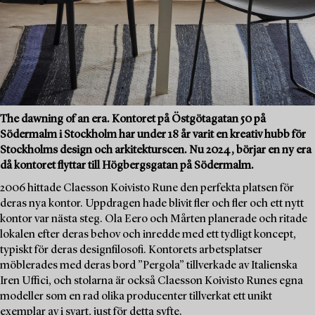
The dawning of an era. Kontoret på Östgötagatan 50 på
Södermalm i Stockholm har under 18 år varit en kreativ hubb för
Stockholms design och arkitekturscen. Nu 2024, börjar en ny era
då kontoret flyttar till Högbergsgatan på Södermalm.
2006 hittade Claesson Koivisto Rune den perfekta platsen för
deras nya kontor. Uppdragen hade blivit fler och fler och ett nytt
kontor var nästa steg. Ola Eero och Mårten planerade och ritade
lokalen efter deras behov och inredde med ett tydligt koncept,
typiskt för deras designfilosofi. Kontorets arbetsplatser
möblerades med deras bord ”Pergola” tillverkade av Italienska
Iren Uffici, och stolarna är också Claesson Koivisto Runes egna
modeller som en rad olika producenter tillverkat ett unikt
exemplar av i svart, just för detta syfte.