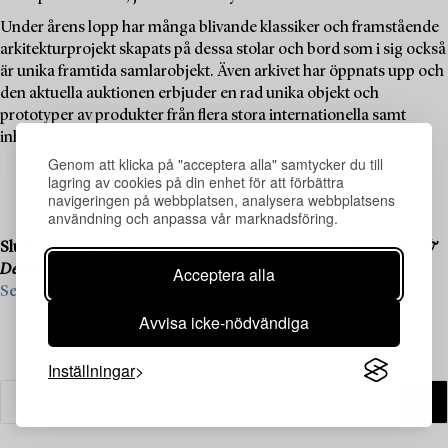
Under årens lopp har många blivande klassiker och framstående
arkitekturprojekt skapats på dessa stolar och bord som i sig också
är unika framtida samlarobjekt. Även arkivet har öppnats upp och
den aktuella auktionen erbjuder en rad unika objekt och
prototyper av produkter från flera stora internationella samt
inhemska varumärken och tillverkare.
Genom att klicka på "acceptera alla" samtycker du till
lagring av cookies på din enhet för att förbättra
navigeringen på webbplatsen, analysera webbplatsens
användning och anpassa vår marknadsföring.
Slutinlämning pågår till vår kommande liveauktion
Modern Art &
Design
, den 19–20 november.
Acceptera alla
Se vad vi söker och kontakta oss för värdering ›
Avvisa icke-nödvändiga
Inställningar