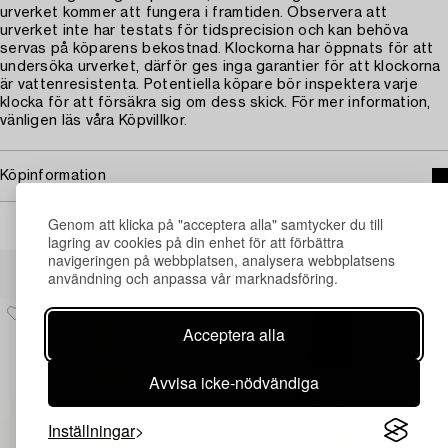
urverket kommer att fungera i framtiden. Observera att
urverket inte har testats för tidsprecision och kan behöva
servas på köparens bekostnad. Klockorna har öppnats för att
undersöka urverket, därför ges inga garantier för att klockorna
är vattenresistenta. Potentiella köpare bör inspektera varje
klocka för att försäkra sig om dess skick. För mer information,
vänligen läs våra Köpvillkor.
Köpinformation
Genom att klicka på "acceptera alla" samtycker du till
lagring av cookies på din enhet för att förbättra
navigeringen på webbplatsen, analysera webbplatsens
Andra har även tittat på
användning och anpassa vår marknadsföring.
Acceptera alla
Avvisa icke-nödvändiga
Inställningar