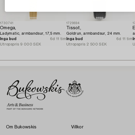
1730741
1729694
1
Omega,
Tissot,
E
Ladymatic, armbandsur, 17,5 mm.
Goldrun, armbandsur, 24 mm.
a
Inga bud
6d 11 tim
Inga bud
6d 11 tim
I
Utropspris
9 000 SEK
Utropspris
2 500 SEK
U
Om Bukowskis
Villkor