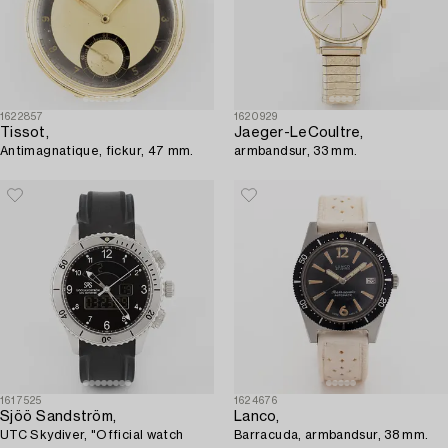
1622857
1620929
Tissot,
Jaeger-LeCoultre,
Antimagnatique, fickur, 47 mm.
armbandsur, 33 mm.
1617525
1624676
Sjöö Sandström,
Lanco,
UTC Skydiver, "Official watch
Barracuda, armbandsur, 38 mm.