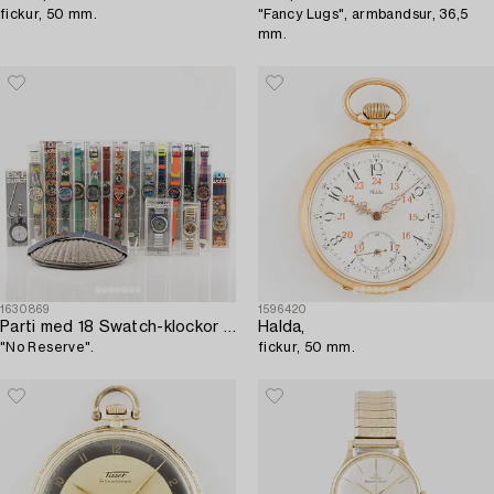
fickur, 50 mm.
"Fancy Lugs", armbandsur, 36,5
mm.
1630869
1596420
Parti med 18 Swatch-klockor från omkring 1990,
Halda,
"No Reserve".
fickur, 50 mm.