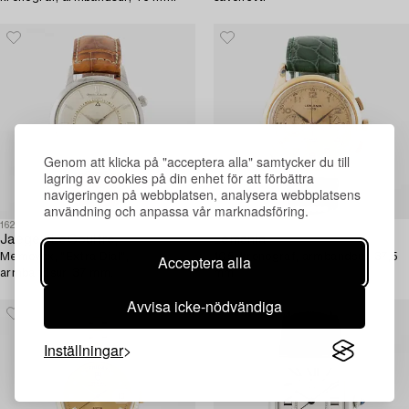
Genom att klicka på "acceptera alla" samtycker du till
lagring av cookies på din enhet för att förbättra
navigeringen på webbplatsen, analysera webbplatsens
användning och anpassa vår marknadsföring.
1626077
1620040
Jaeger-LeCoultre,
Lemania,
Memovox, "Extra Dial",
105, kronograf, armbandsur, 37,5
Acceptera alla
armbandsur, 37 mm.
mm.
Avvisa icke-nödvändiga
Inställningar