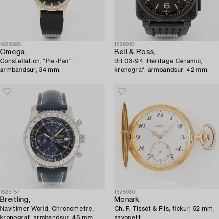
1628325
1626910
Omega,
Bell & Ross,
Constellation, "Pie-Pan",
BR 03-94, Heritage Ceramic,
armbandsur, 34 mm.
kronograf, armbandsur, 42 mm.
1625157
1625930
Breitling,
Monark,
Navitimer World, Chronometre,
Ch. F. Tissot & Fils, fickur, 52 mm,
kronograf, armbandsur, 46 mm.
savonett.