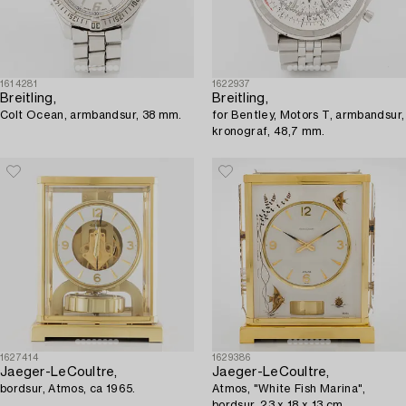
1614281
1622937
Breitling,
Breitling,
Colt Ocean, armbandsur, 38 mm.
for Bentley, Motors T, armbandsur,
kronograf, 48,7 mm.
1627414
1629386
Jaeger-LeCoultre,
Jaeger-LeCoultre,
bordsur, Atmos, ca 1965.
Atmos, "White Fish Marina",
bordsur, 23 x 18 x 13 cm.