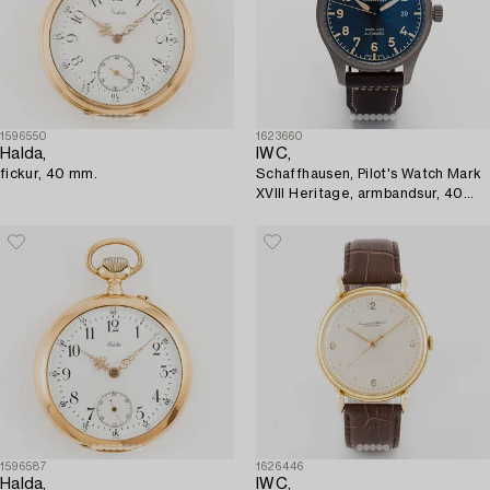
1596550
1623660
Halda,
IWC,
fickur, 40 mm.
Schaffhausen, Pilot's Watch Mark
XVIII Heritage, armbandsur, 40
mm.
1596587
1626446
Halda,
IWC,