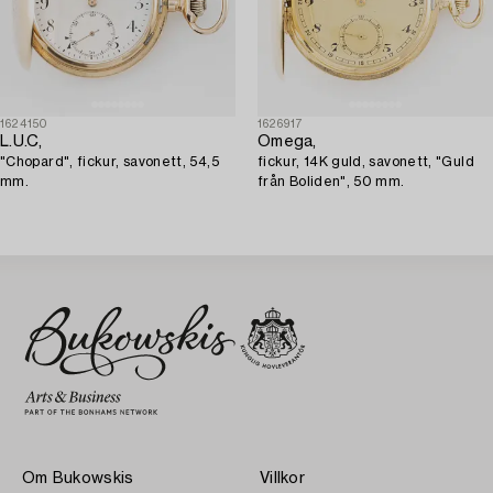
1624150
1626917
L.U.C,
Omega,
"Chopard", fickur, savonett, 54,5
fickur, 14K guld, savonett, "Guld
mm.
från Boliden", 50 mm.
Om Bukowskis
Villkor