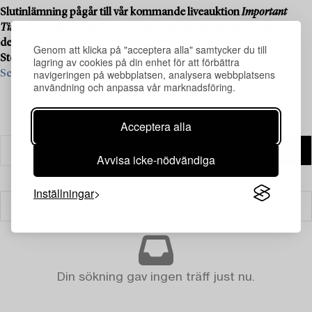
Slutinlämning pågår till vår kommande liveauktion
Important
Timepieces
, den 15 april. Besök våra värderingsdagar för klockor
den 24–28 mars, kl. 10–17 på Bukowskis, Arsenalsgatan 2 i
Genom att klicka på "acceptera alla" samtycker du till
Stockholm. Ingen tidsbokning behövs.
lagring av cookies på din enhet för att förbättra
navigeringen på webbplatsen, analysera webbplatsens
Se vad vi söker och kontakta oss för värdering ›
användning och anpassa vår marknadsföring.
Acceptera alla
Avvisa icke-nödvändiga
Inställningar
Filter
Din sökning gav ingen träff just nu.