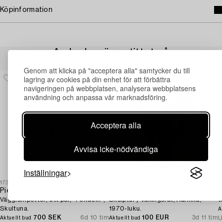
Köpinformation
Andra har även tittat på
Genom att klicka på "acceptera alla" samtycker du till
lagring av cookies på din enhet för att förbättra
navigeringen på webbplatsen, analysera webbplatsens
användning och anpassa vår marknadsföring.
Acceptera alla
Avvisa icke-nödvändiga
Inställningar
1730657
1730563
1
Pierre Forssell
Kaija Aarikka
P
Vägglampetter, ett par, "Pendeln",
Skulptur / våningsfat, Aarikka,
t
Skultuna.
1970-luku.
A
700 SEK
6d 10 tim
100 EUR
3d 11 tim
U
Aktuellt bud
Aktuellt bud