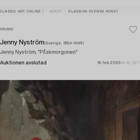
CLASSIC ART ONLINE
KONST
KLASSISK SVENSK KONST
1582692
Jenny Nyström
(Sverige, 1854-1946)
Jenny Nyström, "Påskmorgonen"
Auktionen avslutad
16 feb 2025
18:32 CET