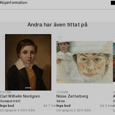
Köpinformation
Andra har även tittat på
1727369
1720896
1
Carl Wilhelm Nordgren
Nisse Zetterberg
A
Gossporträtt.
Skiss.
G
Inga bud
4d 7 tim
Inga bud
2d 3 tim
A
Utropspris
4 000 SEK
Utropspris
2 500 SEK
U