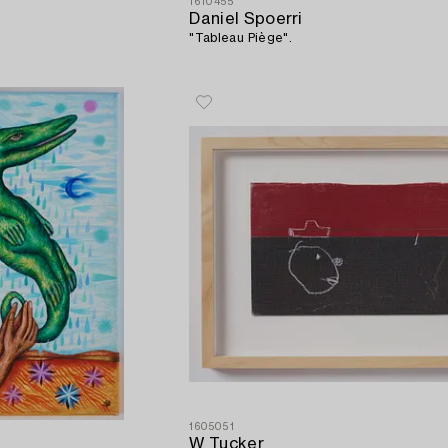
1610455
Daniel Spoerri
"Tableau Piège".
1605051
W Tucker