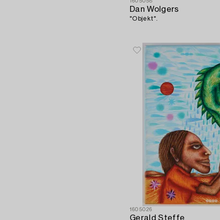
1605058
Dan Wolgers
"Objekt".
1605026
Gerald Steffe