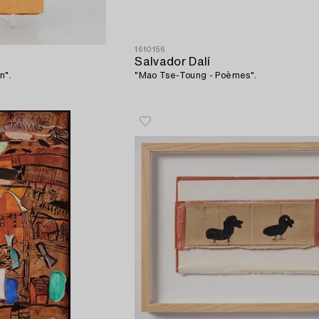
1610156
Salvador Dalí
n".
"Mao Tse-Toung - Poèmes".