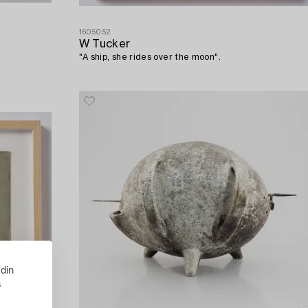
1605052
W Tucker
"A ship, she rides over the moon".
 din
s