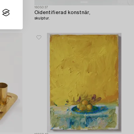
1605037
Oidentifierad konstnär,
er side".
skulptur.