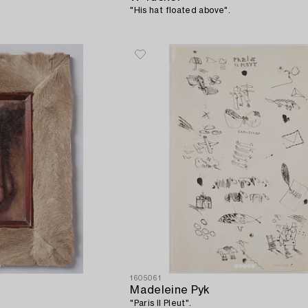
"His hat floated above".
1605061
Madeleine Pyk
"Paris Il Pleut".