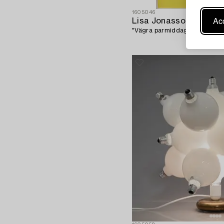
1605046
Acc
Lisa Jonasson
"Vägra parmiddag".