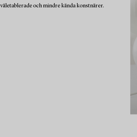
åde väletablerade och mindre kända konstnärer.