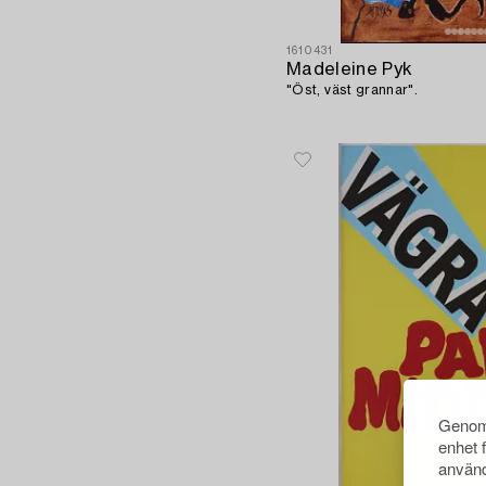
1610431
Madeleine Pyk
"Öst, väst grannar".
Genom 
enhet 
använd