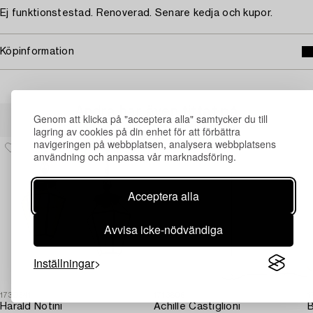
Ej funktionstestad. Renoverad. Senare kedja och kupor.
Köpinformation
Andra har även tittat på
Genom att klicka på "acceptera alla" samtycker du till
lagring av cookies på din enhet för att förbättra
navigeringen på webbplatsen, analysera webbplatsens
användning och anpassa vår marknadsföring.
Acceptera alla
Avvisa icke-nödvändiga
Inställningar
1730341
1713805
1
Harald Notini
Achille Castiglioni
B