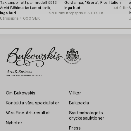
Taklampor, ett par, modell 5912,
Golvlampa, "Brera", Flos, Italien.
e
Arvid Böhlmarks Lampfabrik,
Inga bud
4d 9 tim
M
Stockholm, 1920-tal.
Inga bud
2d 6 tim
Utropspris
2 500 SEK
I
Utropspris
4 000 SEK
U
Om Bukowskis
Villkor
Kontakta våra specialister
Bukipedia
Våra Fine Art-resultat
Systembolagets
dryckesauktioner
Nyheter
Press