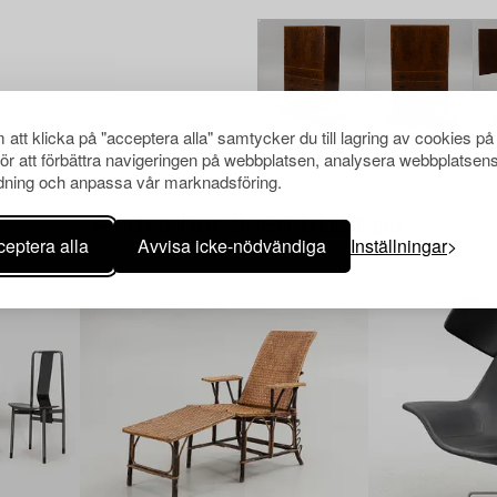
att klicka på "acceptera alla" samtycker du till lagring av cookies på
för att förbättra navigeringen på webbplatsen, analysera webbplatsen
ning och anpassa vår marknadsföring.
Andra har även tittat på
eptera alla
Avvisa icke-nödvändiga
Inställningar