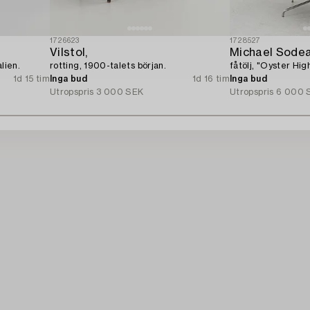
1726623
1728527
Vilstol,
Michael Sodea
alien.
rotting, 1900-talets början.
fåtölj, "Oyster Hig
1d 15 tim
Inga bud
1d 16 tim
Inga bud
Utropspris
3 000 SEK
Utropspris
6 000 