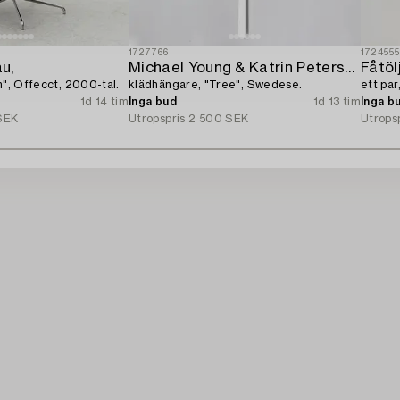
1727766
172455
u,
Michael Young & Katrin Petersdottir,
Fåtölj
h", Offecct, 2000-tal.
klädhängare, "Tree", Swedese.
ett par
1d 14 tim
Inga bud
1d 13 tim
Inga b
SEK
Utropspris
2 500 SEK
Utrops