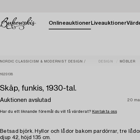
Onlineauktioner
Liveauktioner
Värde
NORDIC CLASSICISM & MODERNIST DESIGN
DESIGN
MÖBLER
1625138
Skåp, funkis, 1930-tal.
Auktionen avslutad
20 ma
Har du ett liknande föremål du vill få värderat?
Kontakta oss
Betsad björk. Hyllor och lådor bakom pardörrar, tre lådo
djup 42, höjd 135 cm.