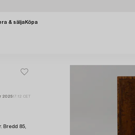
ra & sälja
Köpa
r 2025
17:12 CET
r. Bredd 85,