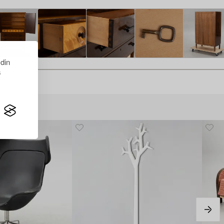
 din
s