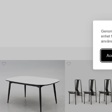
Genom 
enhet 
använd
Acc