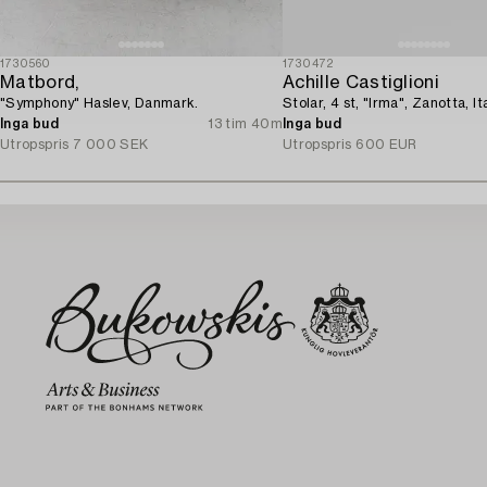
1730560
1730472
Matbord,
Achille Castiglioni
"Symphony" Haslev, Danmark.
Stolar, 4 st, "Irma", Zanotta, It
Inga bud
13 tim 40m
Inga bud
Utropspris
7 000 SEK
Utropspris
600 EUR