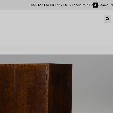
KONTAKT
SVENSKA
EUR
SKAPA KONTO
LOGGA IN