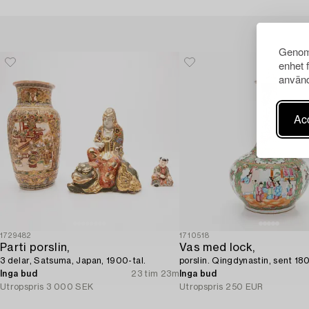
Genom 
enhet 
använd
Acc
1729482
1710518
Parti porslin,
Vas med lock,
3 delar, Satsuma, Japan, 1900-tal.
porslin. Qingdynastin, sent 180
Inga bud
23 tim 23m
Inga bud
Utropspris
3 000 SEK
Utropspris
250 EUR