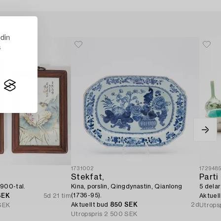
 din
s
1731002
172948
Stekfat,
Parti 
 1900-tal.
Kina, porslin, Qingdynastin, Qianlong
5 delar
(1736-95).
SEK
5d 21 tim
Aktuel
Aktuellt bud
850 SEK
2d
SEK
Utrops
Utropspris
2 500 SEK