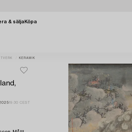
ra & sälja
Köpa
NTVERK
KERAMIK
land,
2025
19:30 CEST