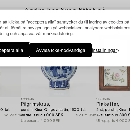
Andra har även tittat på
att klicka på "acceptera alla" samtycker du till lagring av cookies på
för att förbättra navigeringen på webbplatsen, analysera webbplatsen
ning och anpassa vår marknadsföring.
eptera alla
Avvisa icke-nödvändiga
Inställningar
1728646
1720506
Pilgrimskrus,
Plaketter,
0-tal.
porslin, Kina, Qingdynastin, 1800-tal.
2 st, porslin, Kina,
6d 23 tim
Aktuellt bud
1 000 SEK
22 tim 35m
Aktuellt bud
300 
Utropspris
4 000 SEK
Utropspris
4 000 