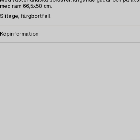
Med västerländska soldater, krigande gudar och palats
med ram 66,5x50 cm.
Slitage, färgbortfall.
Köpinformation