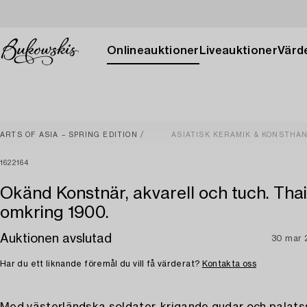
Onlineauktioner
Liveauktioner
Värde
ARTS OF ASIA – SPRING EDITION
ASIATISK KERAMIK & KONSTHA
1622164
Okänd Konstnär, akvarell och tuch. Thai
omkring 1900.
Auktionen avslutad
30 mar 
Har du ett liknande föremål du vill få värderat?
Kontakta oss