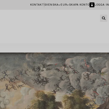
KONTAKT
SVENSKA
EUR
SKAPA KONTO
LOGGA IN