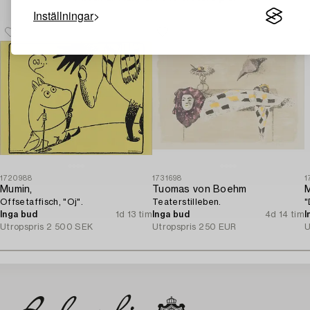
Inställningar
1720988
1731698
1
Mumin,
Tuomas von Boehm
M
Offsetaffisch, "Oj".
Teaterstilleben.
"
Inga bud
1d 13 tim
Inga bud
4d 14 tim
I
Utropspris
2 500 SEK
Utropspris
250 EUR
U