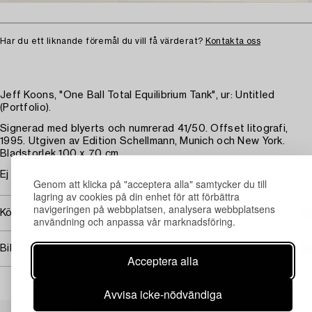
Har du ett liknande föremål du vill få värderat?
Kontakta oss
Jeff Koons, "One Ball Total Equilibrium Tank", ur: Untitled
(Portfolio).
Signerad med blyerts och numrerad 41/50. Offset litografi,
1995. Utgiven av Edition Schellmann, Munich och New York.
Bladstorlek 100 x 70 cm.
Ej ramad. Mindre hanteringsveck. I övrigt god kondition.
Genom att klicka på "acceptera alla" samtycker du till
lagring av cookies på din enhet för att förbättra
navigeringen på webbplatsen, analysera webbplatsens
Köpinformation
användning och anpassa vår marknadsföring.
Bildrättigheter
Acceptera alla
Avvisa icke-nödvändiga
Andra har även tittat på