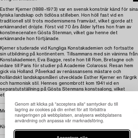
Esther Kjerner (1888–1973) var en svensk konstnär känd för sina
lyriska landskap och tidlösa stilleben. Hon höll fast vid en
traditionell stil trots modernismens framväxt, vilket gjorde att
erkännandet dröjde. Först vid 70 års ålder lyftes hon fram av
konstmecenaten Gösta Stenman, vilket gav henne det
erkännande hon förtjänade.
Kjerner studerade vid Kungliga Konstakademien och fortsatte
sin utbildning på kontinentern. Tillsammans med sin väninna från
Konstakademien, Eva Bagge, reste hon till Rom, Bretagne och
vidare till Paris för studier på Academie Colarossi. Resan hem
gick via Holland. Påverkad av renässansens mästare och
holländskt landskapsmåleri utvecklade Esther Kjerner en färgrik
och harmonisk stil. Hennes genombrott kom 1941 vid en
separatutställning på Gösta Stenmans konstsalong, vilket
etablerade henne som en betydande konstnär.
Genom att klicka på "acceptera alla" samtycker du till
lagring av cookies på din enhet för att förbättra
Mer om Esther Kjerner
navigeringen på webbplatsen, analysera webbplatsens
användning och anpassa vår marknadsföring.
Köpinformation
Acceptera alla