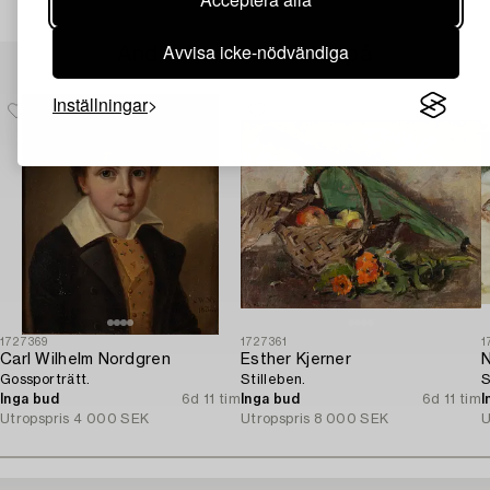
Avvisa icke-nödvändiga
Andra har även tittat på
Inställningar
1727369
1727361
1
Carl Wilhelm Nordgren
Esther Kjerner
N
Gossporträtt.
Stilleben.
S
Inga bud
6d 11 tim
Inga bud
6d 11 tim
I
Utropspris
4 000 SEK
Utropspris
8 000 SEK
U