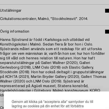
Utställningar
Cirkulationscentralen, Malmö, "Stockholmsvit". 2014.
Övrig information
Hanna Sjöstrand är född i Karlskoga och utbildad vid
Konsthögskolan i Malmö. Sedan flera år bor hon i Oslo.
Sjöstrands måleri används som ett redskap för att utforska
frågor om vem människan är, varifrån hon ser, hur hon förhåller
sig till våld och hennes relation till naturen. Hon har haft
separatutställningar på Galleri Wallner (2020), Galleri
Gerlesborg (2018), LNM Oslo (2018) och Elastic Gallery,
Stockholm (2018). Hon har också deltagit i grupputställningar
på KOHTA (2021), Martin Bryder Gallery (2020), Galleri Thomas
Wallner (2020) och LNM Oslo (2019). Sjöstrand är
representerad på Agüeli museet, Statens konstråd,
Handelshögskolan i Göteborg, Malmö konstmuseum, KORO,
Idrottshögskolan i Oslo, Region Stockholm och Region Skåne.
Genom att klicka på "acceptera alla" samtycker du till
lagring av cookies på din enhet för att förbättra
Omfattas av följerätt