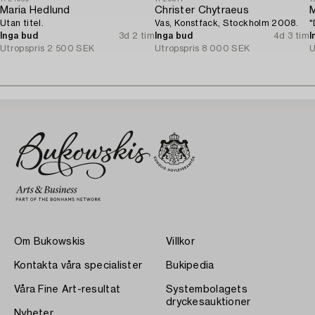
Maria Hedlund
Christer Chytraeus
M
Utan titel.
Vas, Konstfack, Stockholm 2008.
"
Inga bud
3d 2 tim
Inga bud
4d 3 tim
I
Utropspris
2 500 SEK
Utropspris
8 000 SEK
U
Om Bukowskis
Villkor
Kontakta våra specialister
Bukipedia
Våra Fine Art-resultat
Systembolagets
dryckesauktioner
Nyheter