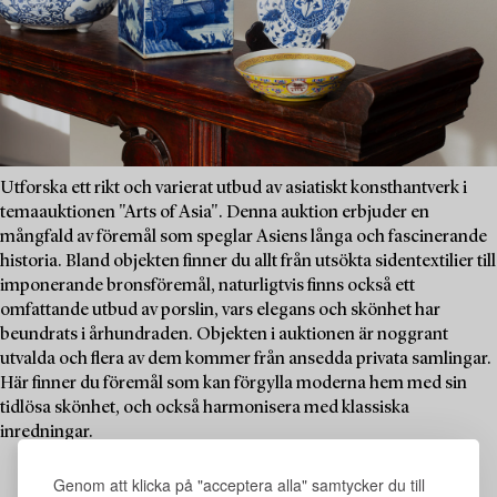
Utforska ett rikt och varierat utbud av asiatiskt konsthantverk i
temaauktionen "Arts of Asia". Denna auktion erbjuder en
mångfald av föremål som speglar Asiens långa och fascinerande
historia. Bland objekten finner du allt från utsökta sidentextilier till
imponerande bronsföremål, naturligtvis finns också ett
omfattande utbud av porslin, vars elegans och skönhet har
beundrats i århundraden. Objekten i auktionen är noggrant
utvalda och flera av dem kommer från ansedda privata samlingar.
Här finner du föremål som kan förgylla moderna hem med sin
tidlösa skönhet, och också harmonisera med klassiska
inredningar.
Genom att klicka på "acceptera alla" samtycker du till