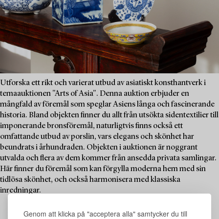
Utforska ett rikt och varierat utbud av asiatiskt konsthantverk i
temaauktionen "Arts of Asia". Denna auktion erbjuder en
mångfald av föremål som speglar Asiens långa och fascinerande
historia. Bland objekten finner du allt från utsökta sidentextilier till
imponerande bronsföremål, naturligtvis finns också ett
omfattande utbud av porslin, vars elegans och skönhet har
beundrats i århundraden. Objekten i auktionen är noggrant
utvalda och flera av dem kommer från ansedda privata samlingar.
Här finner du föremål som kan förgylla moderna hem med sin
tidlösa skönhet, och också harmonisera med klassiska
inredningar.
Genom att klicka på "acceptera alla" samtycker du till