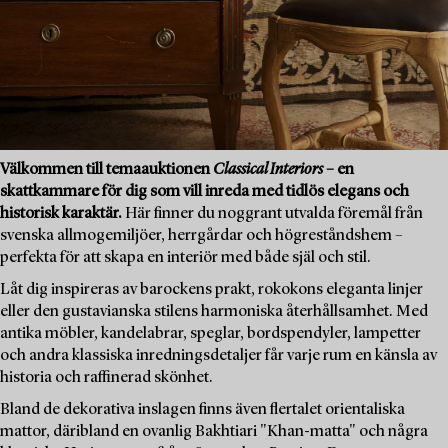
Välkommen till temaauktionen
Classical Interiors
– en
skattkammare för dig som vill inreda med tidlös elegans och
historisk karaktär.
Här finner du noggrant utvalda föremål från
svenska allmogemiljöer, herrgårdar och högreståndshem –
perfekta för att skapa en interiör med både själ och stil.
Låt dig inspireras av barockens prakt, rokokons eleganta linjer
eller den gustavianska stilens harmoniska återhållsamhet. Med
antika möbler, kandelabrar, speglar, bordspendyler, lampetter
och andra klassiska inredningsdetaljer får varje rum en känsla av
historia och raffinerad skönhet.
Bland de dekorativa inslagen finns även flertalet orientaliska
mattor, däribland en ovanlig Bakhtiari "Khan-matta" och några