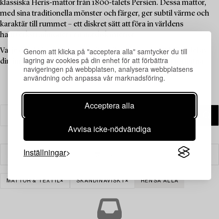
klassiska Heris-mattor från 1800-talets Persien. Dessa mattor,
med sina traditionella mönster och färger, ger subtil värme och
karaktär till rummet – ett diskret sätt att föra in världens
hantverkstraditioner i en nordisk interiör.
Genom att klicka på "acceptera alla" samtycker du till
Varje objekt i auktionen bär sitt unika arv – redo att bli en del av
lagring av cookies på din enhet för att förbättra
din inredning och ge ditt hem en levande länk till det förflutna.
navigeringen på webbplatsen, analysera webbplatsens
användning och anpassa vår marknadsföring.
Acceptera alla
Avvisa icke-nödvändiga
Inställningar
Filter
MATTOR & TEXTIL
SKANDINAVISKT
RENSA ALLA