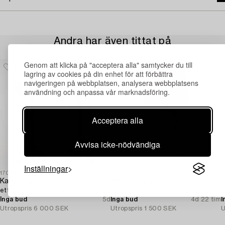
Andra har även tittat på
Genom att klicka på "acceptera alla" samtycker du till
lagring av cookies på din enhet för att förbättra
navigeringen på webbplatsen, analysera webbplatsens
användning och anpassa vår marknadsföring.
Acceptera alla
Avvisa icke-nödvändiga
Inställningar
1706420
1129427
1
Kandelabrar,
Bordslampa,
I
ett par, sent 1800-tal.
1900-talets senare del.
1
Inga bud
5d
Inga bud
4d 22 tim
I
Utropspris
6 000 SEK
Utropspris
1 500 SEK
U