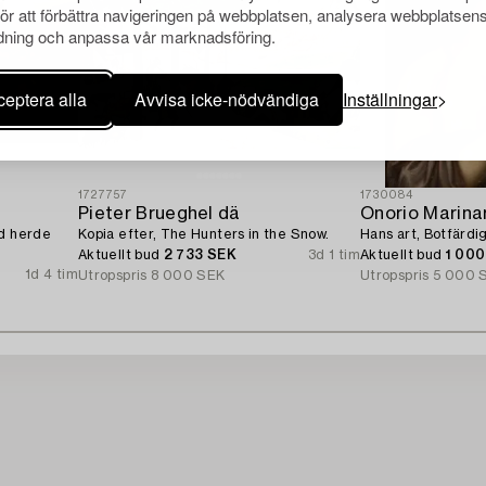
för att förbättra navigeringen på webbplatsen, analysera webbplatsen
ning och anpassa vår marknadsföring.
eptera alla
Avvisa icke-nödvändiga
Inställningar
1727757
1730084
Pieter Brueghel dä
Onorio Marinar
ed herde
Kopia efter, The Hunters in the Snow.
Hans art, Botfärd
Aktuellt bud
2 733 SEK
3d 1 tim
Aktuellt bud
1 00
1d 4 tim
Utropspris
8 000 SEK
Utropspris
5 000 