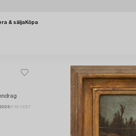
ra & sälja
Köpa
endrag
 2025
21:10 CEST