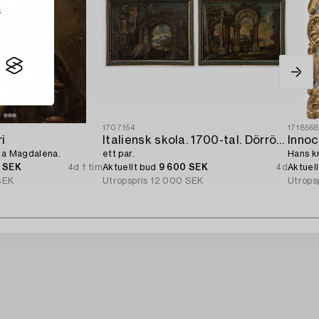
s
1707154
171856
i
Italiensk skola. 1700-tal. Dörröverstycken,
Innoc
iga Magdalena.
ett par.
Hans kr
0 SEK
4d 1 tim
Aktuellt bud
9 600 SEK
4d
Aktuel
SEK
Utropspris
12 000 SEK
Utrops