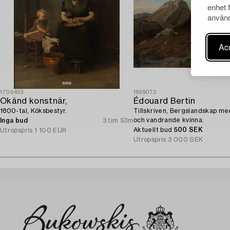
enhet 
använd
Acc
1706453
1699072
Okänd konstnär,
Édouard Bertin
1800-tal, Köksbestyr.
Tillskriven, Bergslandskap m
och vandrande kvinna.
Inga bud
3 tim 53m
Aktuellt bud
500 SEK
Utropspris
1 100 EUR
Utropspris
3 000 SEK