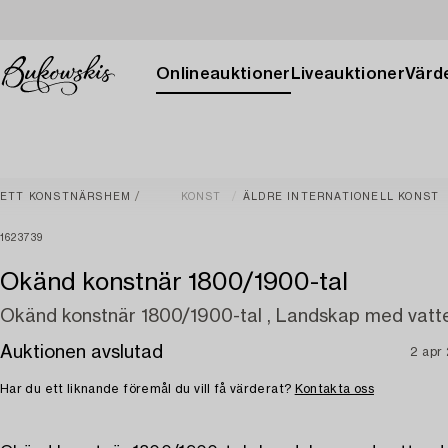
Onlineauktioner
Liveauktioner
Värde
ETT KONSTNÄRSHEM
KONST
ÄLDRE INTERNATIONELL KONST
1623739
Okänd konstnär 1800/1900-tal
Okänd konstnär 1800/1900-tal , Landskap med vatt
Auktionen avslutad
2 apr
Har du ett liknande föremål du vill få värderat?
Kontakta oss