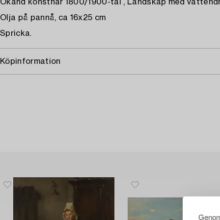
Okänd konstnär 1800/1900-tal , Landskap med vattend
Olja på pannå, ca 16x25 cm
Spricka.
Köpinformation
Genom 