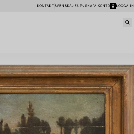
KONTAKT
SVENSKA
EUR
SKAPA KONTO
LOGGA IN