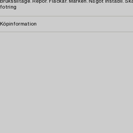
Bruksslitage. Repor. Fläckar. Märken. Något instabil. S
fotring
Köpinformation