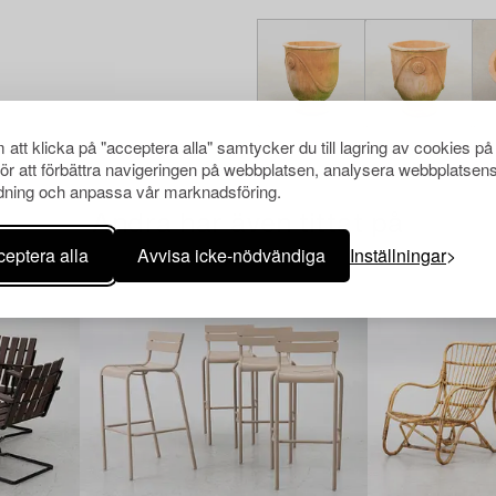
att klicka på "acceptera alla" samtycker du till lagring av cookies på
för att förbättra navigeringen på webbplatsen, analysera webbplatsen
ning och anpassa vår marknadsföring.
Andra har även tittat på
eptera alla
Avvisa icke-nödvändiga
Inställningar