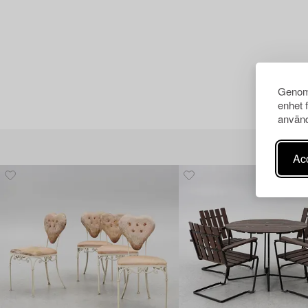
Genom 
enhet 
använd
Acc