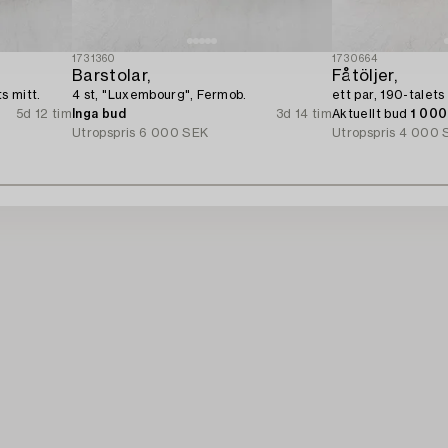
1731360
1730664
Barstolar,
Fåtöljer,
s mitt.
4 st, "Luxembourg", Fermob.
ett par, 190-talets
5d 12 tim
Inga bud
3d 14 tim
Aktuellt bud
1 00
Utropspris
6 000 SEK
Utropspris
4 000 