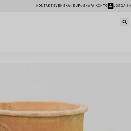
KONTAKT
SVENSKA
EUR
SKAPA KONTO
LOGGA IN