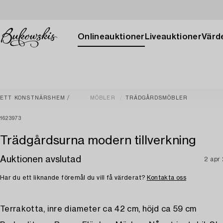
Onlineauktioner
Liveauktioner
Värde
ETT KONSTNÄRSHEM
MÖBLER
TRÄDGÅRDSMÖBLER
1623973
Trädgårdsurna modern tillverkning
Auktionen avslutad
2 apr
Har du ett liknande föremål du vill få värderat?
Kontakta oss
Terrakotta, inre diameter ca 42 cm, höjd ca 59 cm