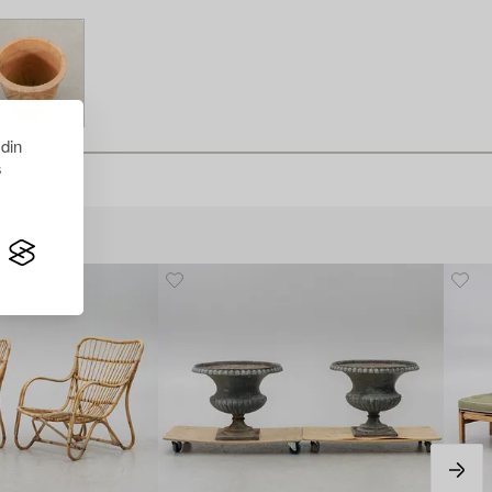
 din
s