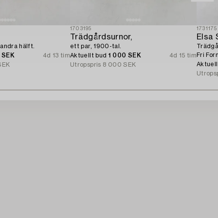
1703195
1731175
Trädgårdsurnor,
Elsa 
 andra hälft.
ett par, 1900-tal.
Trädgår
Fri For
0 SEK
4d 13 tim
Aktuellt bud
1 000 SEK
4d 15 tim
Aktuel
SEK
Utropspris
8 000 SEK
Utrops