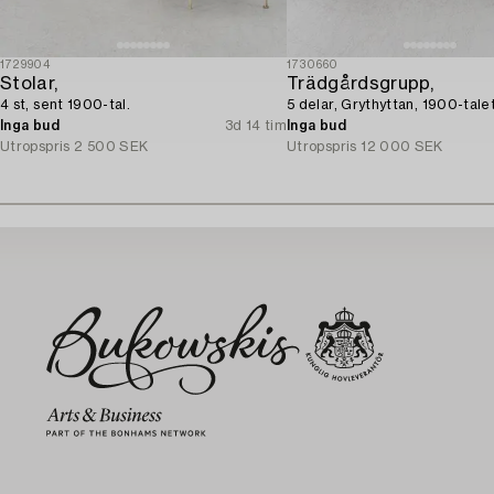
1729904
1730660
Stolar,
Trädgårdsgrupp,
4 st, sent 1900-tal.
5 delar, Grythyttan, 1900-talet
Inga bud
3d 14 tim
Inga bud
Utropspris
2 500 SEK
Utropspris
12 000 SEK