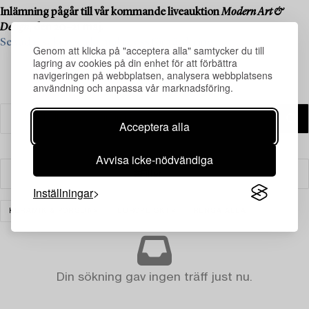
Inlämning pågår till vår kommande liveauktion
Modern Art &
Design
, den 20–21 maj.
Se vad vi söker och kontakta oss för värdering ›
Genom att klicka på "acceptera alla" samtycker du till
lagring av cookies på din enhet för att förbättra
navigeringen på webbplatsen, analysera webbplatsens
användning och anpassa vår marknadsföring.
Acceptera alla
Avvisa icke-nödvändiga
Filter
Inställningar
KERAMIK & PORSLIN
EUROPEISKT
RENSA ALLA
Din sökning gav ingen träff just nu.