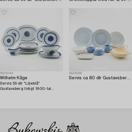
1621044
1623069
Wilhelm Kåge
Servis ca 80 dlr Gustavsberg porslin 2000-tal.
Servis 55 dlr "Liljeblå"
Gustavsberg tidigt 1900-tal
flintgods.